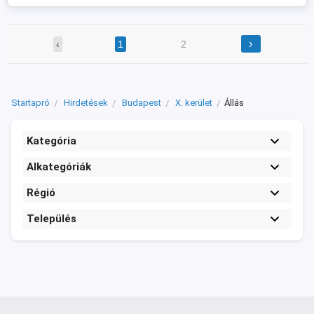
hát, derék, olykor végtagok) Napi 10-11 ...
›
‹
1
2
Startapró
Hirdetések
Budapest
X. kerület
Állás
Kategória
Alkategóriák
Régió
Település