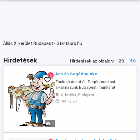
Állás X. kerület Budapest - Startapró.hu
Hirdetések
20
50
Hirdetések az oldalon:
Ács és Segédmunka
6
Zsaluzó ácsot és Segédmunkást
alkalmazunk Budapesti munkára!
Szükség esetén szállás biztosítva!
X. kerület, Budapest
Hosszútávú munka! Jelentkezni:
ma 12:23
06706067716
1