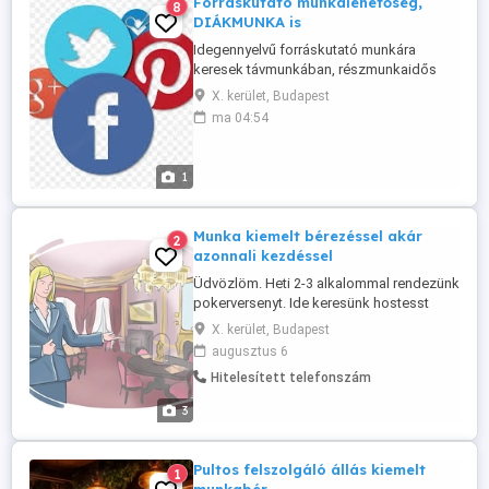
Forráskutató munkalehetőség,
8
DIÁKMUNKA is
Idegennyelvű forráskutató munkára
keresek távmunkában, részmunkaidős
munkatársat Fizetés: megállapodás
X. kerület, Budapest
szerint, hetente, akár naponta.
ma 04:54
(Számítógép szükséges.) Jelentkezés:
írásban, a konkrét eddigi munkái,
bérigény. munkábaállás. 1 napon belül
1
hívjuk.
Munka kiemelt bérezéssel akár
2
azonnali kezdéssel
Üdvözlöm. Heti 2-3 alkalommal rendezünk
pokerversenyt. Ide keresünk hostesst
alkalmanként. Kiemelt bérezés. Részletek
X. kerület, Budapest
privátban. Üdv. Sz.
augusztus 6
Hitelesített telefonszám
3
Pultos felszolgáló állás kiemelt
1