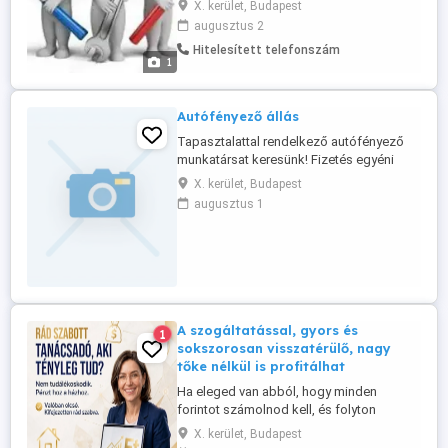
X. kerület, Budapest
kerületi, Gergely utcai irodánkba!
augusztus 2
Munkaidő: 06:00 14:00 (napi 8 óra) Amit
Hitelesített telefonszám
kínálunk: Napi nettó 20.000 Ft (EFO)
1
Jelentkezni fényképes önéletrajzzal lehet
a e-mail címen. Az e-mail tárgya: Gergely ...
Autófényező állás
Tapasztalattal rendelkező autófényező
munkatársat keresünk! Fizetés egyéni
megbeszélés alapján tudás és
X. kerület, Budapest
tapasztalat függvényében. A
augusztus 1
munkavégzés helyszíne Budapesten a 10.
kerületben van (a 17. kerület határán).
Jelentkezni a telefonszámon lehet vagy
az e-mail címen.
A szogáltatással, gyors és
1
sokszorosan visszatérülő, nagy
tőke nélkül is profitálhat
Ha eleged van abból, hogy minden
forintot számolnod kell, és folyton
megtagadsz magadtól dolgokat, olvasd
X. kerület, Budapest
tovább figyelmesen! Ez nem egy újabb