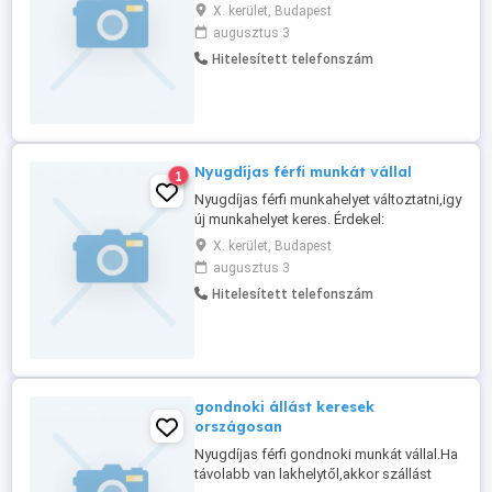
tel:06-70-6080075
X. kerület, Budapest
augusztus 3
Hitelesített telefonszám
Nyugdíjas férfi munkát vállal
1
Nyugdíjas férfi munkahelyet változtatni,igy
új munkahelyet keres. Érdekel:
kerti,házkorüli,gondnoki,portás,bíztonsági
X. kerület, Budapest
őr,stb. Távolabi is bárhol,ha lakhatást
augusztus 3
bíztosítanak. tel: 06-70-6080075
Hitelesített telefonszám
gondnoki állást keresek
országosan
Nyugdíjas férfi gondnoki munkát vállal.Ha
távolabb van lakhelytől,akkor szállást