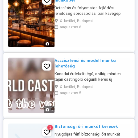
munkabér
Betanítás és folyamatos fejlődési
lehetőség sörcsapolás ipari kávégép
használata barista alapismeretek
X. kerület, Budapest
koktélkészítési alapok italismereti tréning
augusztus 6
Kiemelt bérezés Ingyenes étkezés
Bejelentett munkaviszony Rugalmas
beosztás Barátságos, befogadó csapat
1
Jelentkezni pár soros bemutatkozással
és fotóval
Asszisztensi és modell munka
lehetőség
Kanadai érdekeltségű, a világ minden
táján castingoló cégünk keres új
modelleket, erotikus, akt, és hard
X. kerület, Budapest
modellkedésre, filmekhez és fotózáshoz.
augusztus 5
Továbbá egy fő asszisztenst! Várjuk fiatal
lányok illetve fiúk jelentkezését, a korhatár
lányoknál 18-49 év, fiúk esetében 18-28 év.
1
Castingunk helyszíne magyarország, ...
Bíztonsági őri munkát keresek
1
Nyugdíjas férfi bíztonsági őri munkát