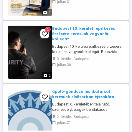
július 31
dolgozz többet, vagy spórolj többet"
tanács. Nem is másodállás. Ez egy
4
mellékkereset, ami valakinek többet hoz,
mint a főállása, és közben csinálható
esténként, ...
Budapest 10. kerületi építkezés
1
őrzésére keresünk vagyonőr
kollégát
Budapest 10. kerületi építkezés őrzésére
keresünk vagyonőr kollégát. Beosztás
munkanapokon, nappal 12 órás
X. kerület, Budapest
munkarend. Bérezés 1.400.- Ft. óra nettó +
július 30
utazási hozzájárulás. Az állás
betöltéséhez vagyonőri végzettség
1
szükséges. Érdeklődni az alábbi
telefonszámon lehetséges 06 70 524-
7012
ápoló-gondozó munkatársat
keresünk elsősorban éjszakára
Budapest X. kerületében található,
szenvedélybetegek bentlakásos
rehabilitációs intézménye, középfokú
X. kerület, Budapest
szakmai végzettségű, szociális ápoló-
július 21
gondozó munkatársat keres, elsősorban
éjszakai munkavégzésre (este 20 órától