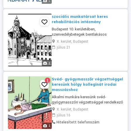
1
címünkre.
szociális munkatársat keres
rehabilitációs intézmény
Budapest 10. kerületében,
szenvedélybetegek bentlakásos
rehabilitációs intézménye, ápoló,
X. kerület, Budapest
szociális ápoló-gondozó, szociális
július 21
gondozó, egyéb humán felsőfokú
végzettségű munkatársat keres.
Foglalkoztatás módja: 12 órás
1
munkarendben. A fényképes
önéletrajzokat az email címre várjuk.
Svéd- gyógymasszőr végzettséggel
1
keresünk hölgy kollegínát irodai
masszázshoz
Alkalmi munkára keresünk svéd-
gyógymasszőri végzettséggel rendelkező
hölgyet (eseti bejelentéssel). Különböző
X. kerület, Budapest
budapesti irodákban és heti kétszer X.
július 16
kerületi idős klubban lenne a
Hitelesített telefonszám
munkavégzés helyszíne. Masszázságyon,
1
olajos masszázs. (Legtöbbször nyak, váll,