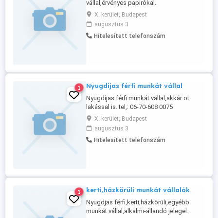
vállal,érvényes papirókal.
X. kerület, Budapest
augusztus 3
Hitelesített telefonszám
Nyugdíjas férfi munkát vállal
1
Nyugdíjas férfi munkát vállal,akkár ot
lakással is. tel,: 06-70-608 0075
X. kerület, Budapest
augusztus 3
Hitelesített telefonszám
kerti,házkörüli munkát vállalók
1
Nyugdjas férfi,kerti,házkörüli,egyébb
munkát vállal,alkalmi-állandó jelegel.