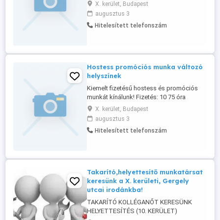
kérek.
X. kerület, Budapest
augusztus 3
Hitelesített telefonszám
Hostess promóciós munka változó
helyszínek
Kiemelt fizetésű hostess és promóciós
munkát kínálunk! Fizetés: 10 75 óra
(projekttől függően) + bónuszok
X. kerület, Budapest
Munkavégzés: változó helyszíneken
augusztus 3
(Budapest és vidéki rendezvények,
Hitelesített telefonszám
fesztiválok, kampányok, autószalonok
stb.) Amit kínálunk: Rugalmas beosztás
Céges telefon lehetőség Céges autó - a
meghatározott ...
Takarító,helyettesítő munkatársat
keresünk a X. kerületi, Gergely
utcai irodánkba!
TAKARÍTÓ KOLLÉGANŐT KERESÜNK
HELYETTESÍTÉS (10. KERÜLET)
Helyettesítő munkatársat keresünk a X.