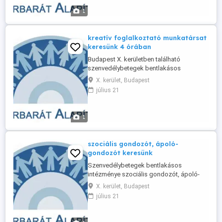
reggel 8 óráig). Intézményeinkben
1
folyamatos munkarendben dolgozunk.
Kérjük, küldje ...
kreatív foglalkoztató munkatársat
keresünk 4 órában
Budapest X. kerületben található
szenvedélybetegek bentlakásos
rehabilitációs intézménye keres kreatív
X. kerület, Budapest
foglalkoztató munkatársat 4 órában.
július 21
Releváns szakmai tapasztalat szükséges.
Kérjük, hogy fényképes szakmai
önéletrajzát küldje meg email címünkre.
1
szociális gondozót, ápoló-
gondozót keresünk
Szenvedélybetegek bentlakásos
intézménye szociális gondozót, ápoló-
gondozót keres, megfelelő
X. kerület, Budapest
végzettséggel, 12 órás nappali éjszakai
július 21
munkabeosztásban. Intézményünk
Budapesten található. Kérjük, hogy
fényképes önéletrajzát küldje meg email