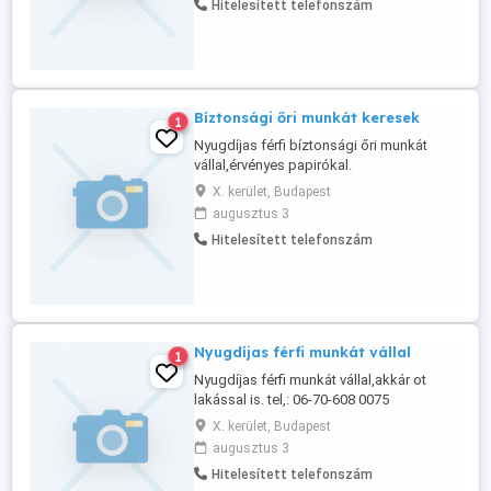
Hitelesített telefonszám
24-24 vagy napi 8-14 óra érdekel. 10+ év
tapasztalattal, káros szenvedélyek nélkül.
öltönyös munka NEM ...
Bíztonsági őri munkát keresek
1
Nyugdíjas férfi bíztonsági őri munkát
vállal,érvényes papirókal.
X. kerület, Budapest
augusztus 3
Hitelesített telefonszám
Nyugdíjas férfi munkát vállal
1
Nyugdíjas férfi munkát vállal,akkár ot
lakással is. tel,: 06-70-608 0075
X. kerület, Budapest
augusztus 3
Hitelesített telefonszám