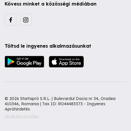
Kövess minket a közösségi médiában
Töltsd le ingyenes alkalmazásunkat
© 2026 Startapró S.R.L. | Bulevardul Dacia nr 34, Oradea
410346, Romania | Tax ID: RO44483373 -
Ingyenes
Apróhirdetés
26.08.06.c0c206c