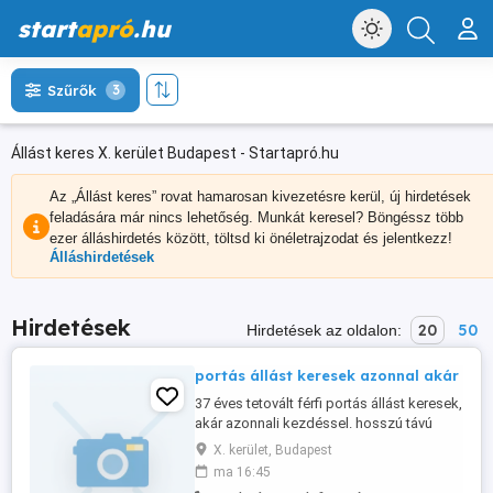
start
apró
.hu
Szűrők
3
Állást keres X. kerület Budapest - Startapró.hu
Az „Állást keres” rovat hamarosan kivezetésre kerül, új hirdetések
feladására már nincs lehetőség. Munkát keresel? Böngéssz több
ezer álláshirdetés között, töltsd ki önéletrajzodat és jelentkezz!
Álláshirdetések
Hirdetések
20
50
Hirdetések az oldalon:
portás állást keresek azonnal akár
37 éves tetovált férfi portás állást keresek,
akár azonnali kezdéssel. hosszú távú
munkalehetőség érdekel. portási munkát
X. kerület, Budapest
keresek, nem vagyonőrit. vagyonőri
ma 16:45
igazolvánnyal NEM rendelkezem. 24-48,