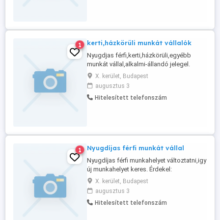
kerti,házkörüli munkát vállalók
1
Nyugdjas férfi,kerti,házkörüli,egyébb
munkát vállal,alkalmi-állandó jelegel.
tel:06-70-6080075
X. kerület, Budapest
augusztus 3
Hitelesített telefonszám
Nyugdíjas férfi munkát vállal
1
Nyugdíjas férfi munkahelyet változtatni,igy
új munkahelyet keres. Érdekel:
kerti,házkorüli,gondnoki,portás,bíztonsági
X. kerület, Budapest
őr,stb. Távolabi is bárhol,ha lakhatást
augusztus 3
bíztosítanak. tel: 06-70-6080075
Hitelesített telefonszám