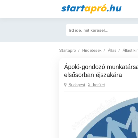
start
apró
.hu
Startapro
Hirdetések
Állás
Állást kí
ápoló-gondozó munkatársat keresünk
elsősorban éjszakára
Budapest
,
X. kerület