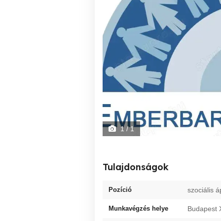
1
/ 1
Tulajdonságok
Pozíció
szociális 
Munkavégzés helye
Budapest X