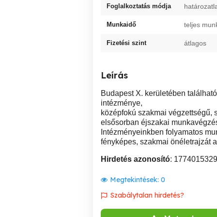
Foglalkoztatás módja
határozatl
Munkaidő
teljes mun
Fizetési szint
átlagos
Leírás
Budapest X. kerületében találhat
intézménye,
középfokú szakmai végzettségű, s
elsősorban éjszakai munkavégzésre
Intézményeinkben folyamatos mun
fényképes, szakmai önéletrajzát a
Hirdetés azonosító
: 177401532
Megtekintések:
0
Szabálytalan hirdetés?