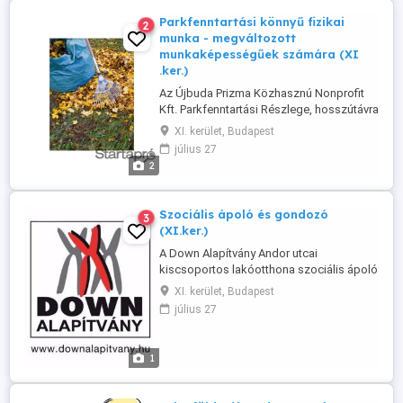
Parkfenntartási könnyű fizikai
2
munka - megváltozott
munkaképességűek számára (XI
.ker.)
Az Újbuda Prizma Közhasznú Nonprofit
Kft. Parkfenntartási Részlege, hosszútávra
tervező, valóban dolgozni akaró,
XI. kerület, Budapest
megváltozott munkaképességű
július 27
szolgáltatási munkatársat keres, azonnali
2
munkakezdéssel, bejelentett
munkaviszonnyal, betanított, szabadban
végezhető, könnyű fizikai munkára. XI.
Szociális ápoló és gondozó
3
kerületi munkavégzés. Részmunkaidős ...
(XI.ker.)
A Down Alapítvány Andor utcai
kiscsoportos lakóotthona szociális ápoló
és gondozót keres azonnali belépéssel.
XI. kerület, Budapest
Az állásra vonatkozó információk a
július 27
következők: - Munkaidő tartama:
határozatlan idejű jogviszony -
Foglalkoztatás jellege: Teljes munkaidő -
1
Munkavégzés helyszíne: Budapest, XI.
kerület, Andor ...