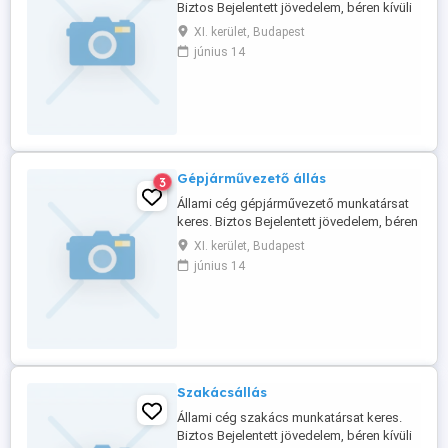
Biztos Bejelentett jövedelem, béren kívüli
juttatások. Munkavégzés helye: Budapest
XI. kerület, Budapest
Jelentkezés: Fényképes önéletrajzzal a
június 14
csatolt email címre.
Gépjárművezető állás
3
Állami cég gépjárművezető munkatársat
keres. Biztos Bejelentett jövedelem, béren
kívüli juttatások. Munkavégzés helye:
XI. kerület, Budapest
Budapest Jelentkezés: Fényképes
június 14
önéletrajzzal a csatolt email címre.
Szakácsállás
Állami cég szakács munkatársat keres.
Biztos Bejelentett jövedelem, béren kívüli