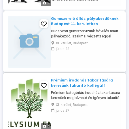
okmányok megléte. -Jól szituált
1
megjelenés -Munkájára igényes -irodaház
őrzésben való jártasság(monitor,tűz,-
illetve riasztó ...
Gumiszerelő állás pályakezdőknek
Budapest 11. kerületben
Budapesti gumiszervizünk bővülés miatt
pályakezdő, szakmai végzettséggel
rendelkező munkatársat keres hosszú
XI. kerület, Budapest
távra. Feladatok: személy- és
július 28
kisteherautók gumiszerelése centrírozás
szezonális kerékcsere műhely rendben
tartása ügyfelek kulturált kiszolgálása
Elvárások: autószerelő gépjármű-
mechatronikai ...
Prémium irodaház takarítására
keresünk takarító kollégát!
Prémium kategóriás irodaház takarítására
keresünk megbízható és igényes takarító
kollégát. Olyan munkatársat várunk
XI. kerület, Budapest
csapatunkba, aki precízen végzi a
július 27
munkáját, figyel a részletekre, és fontos
számára a tiszta, rendezett
munkakörnyezet. Téged keresünk, ha: -
1
Magadra és a munkádra is igényes vagy.