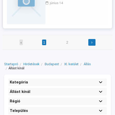
Jelentkezés: Fényképes önéletrajzzal a
június 14
csatolt email címre.
›
‹
1
2
Startapró
Hirdetések
Budapest
XI. kerület
Állás
Állást kínál
Kategória
Állást kínál
Régió
Település