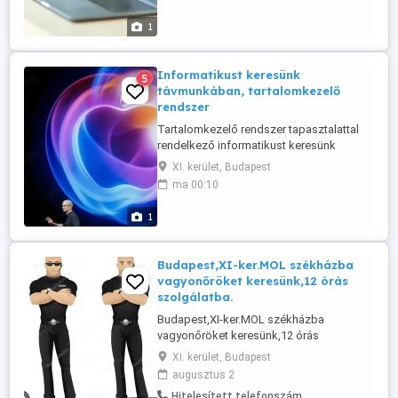
versenyszférában dolgozó hölgy, aki
most CSALÁDi okokból pár évig otthonról
1
dolgozna. A nyelvtudás előny, de nem ...
Informatikust keresünk
5
távmunkában, tartalomkezelő
rendszer
Tartalomkezelő rendszer tapasztalattal
rendelkező informatikust keresünk
távmunkában, alkalmi vagy
XI. kerület, Budapest
részmunkaidős, hosszú távra. Pénz:
ma 00:10
alkuképes, az ismereteitől és a
munkájától függ. Kifizetés:
1
projekt(szakasz) vagy heti. A
munkavégzés helye: távmunka. Beugró
feltétel: konkrétumokat tartalmazó
Budapest,XI-ker.MOL székházba
szakmai ...
vagyonőröket keresünk,12 órás
szolgálatba.
Budapest,XI-ker.MOL székházba
vagyonőröket keresünk,12 órás
szolgálatba. Napi 12 órás,éjjel-nappal.
XI. kerület, Budapest
Nettó órabér:2000 Ft (teljes bejelentés)
augusztus 2
Elvárásaink: -Érvényes vagyonőri
Hitelesített telefonszám