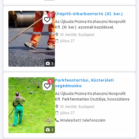
...
Útépítő-útkarbantartó (XI. ker.)
3
Az Újbuda Prizma Közhasznú Nonprofit
Kft. (XI. ker.). azonnali kezdéssel,
bejelentett munkaviszonnyal, hosszútávra
XI. kerület, Budapest
tervező, valóban dolgozni akaró
július 27
munkaerőt keres az alábbi munkakör
betöltésére: ÚTÉPÍTŐ, ÚTKARBANTARTÓ
Elvárás: megbízhatóság, megfelelő
fizikum min. 8 általános Jelentkezés:
2
Önéletrajzzal ...
Parkfenntartási, Közterületi
5
segédmunka
Az Újbuda Prizma Közhasznú Nonprofit
Kft. Parkfenntartási Osztálya, hosszútávra
tervező, szolgáltatási munkatársat keres,
XI. kerület, Budapest
azonnali munkakezdéssel, bejelentett
július 27
munkaviszonnyal, betanított, közterületi
Hitelesített telefonszám
takarítói, fizikai munkára, napi 8 órás
munkakörbe, hétközi (H-P) munkarenddel.
2
Részmunkaidős napi ...