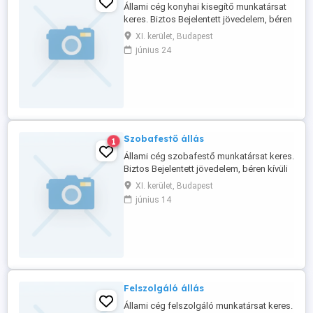
Állami cég konyhai kisegítő munkatársat
keres. Biztos Bejelentett jövedelem, béren
kívüli juttatások. Munkavégzés helye:
XI. kerület, Budapest
Budapest Jelentkezés: Fényképes
június 24
önéletrajzzal a csatolt email címre.
Szobafestő állás
1
Állami cég szobafestő munkatársat keres.
Biztos Bejelentett jövedelem, béren kívüli
juttatások. Munkavégzés helye: Budapest
XI. kerület, Budapest
Jelentkezés: Fényképes önéletrajzzal a
június 14
csatolt email címre.
Felszolgáló állás
Állami cég felszolgáló munkatársat keres.