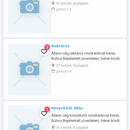
juttatások. Munkavégzés helye: Budapest
XI. kerület, Budapest
Jelentkezés: Fényképes önéletrajzzal a
június 14
csatolt email címre.
Raktáros
3
Állami cég raktáros munkatársat keres.
Biztos Bejelentett jövedelem, béren kívüli
juttatások. Munkavégzés helye: Budapest
XI. kerület, Budapest
Jelentkezés: Fényképes önéletrajzzal a
június 14
csatolt email címre.
Könyvkötő állás
1
Állami cég könyvkötő munkatársat keres.
Biztos Bejelentett jövedelem, béren kívüli
juttatások. Munkavégzés helye: Budapest
XI. kerület, Budapest