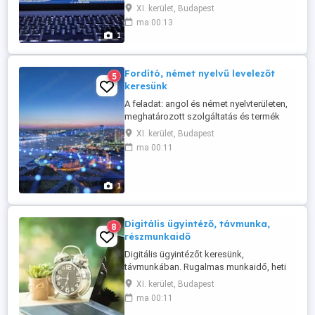
DIÁKMUNKÁST, PÁLYAKEZDŐT IS.
XI. kerület, Budapest
Projektmunka: adatgyűjtés, elemzés,
ma 00:13
tervezés, IT és fintech. A munkavégzés
1
helye: távmunka. A munkaidő: kötetlen.
Díjazás: versenyképes, heti fizetés. Ami
szükséges: munkavégzéshez szükséges
Fordító, német nyelvű levelezőt
5
komolyság. Ami ...
keresünk
A feladat: angol és német nyelvterületen,
meghatározott szolgáltatás és termék
megrendelésének, megvásárlásának
XI. kerület, Budapest
előkészítése a szállításig. Fizetés:
ma 00:11
megállapodás szerint, teljesítést
követően azonnal. Kizárólag azonnali
kezdéssel, távmunkában. Jelentkezés:
1
írásos bemutatkozással, bérigénnyel.
Digitális ügyintéző, távmunka,
8
részmunkaidő
Digitális ügyintézőt keresünk,
távmunkában. Rugalmas munkaidő, heti
fizetés. A munkavégzés helye: távmunka
XI. kerület, Budapest
Az ajánlat aktuális, csak azonnali
ma 00:11
kezdéssel ! Az ideális jelölt: olyan, eddig a