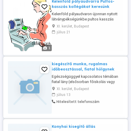
Kelenföld pályaudvarra Pultos-
kasszás kollégákat keresünk
Kelenföld pályaudvaron újonnan nyitott
látványpékségünkbe pultos kasszás
kollégát keresünk (PÁLYAKEZDŐKET IS!)
XI. kerület, Budapest
azonnali belépéssel, teljes
július 21
foglalkoztatottsággal. Feladatok: vevők
udvarias kiszolgálása, kasszakezelés,
pálya tisztán tartása, termékek sütése.
1
Elvárások: minimális tapasztalat pultos
munkakörben, ...
kiegészítő munka, rugalmas
időbeosztással, fiatal hölgynek
Egészségüggyel kapcsolatos témában
fiatal lány (elsősorban főiskolás vagy
egyetemista) rendszeres segítségére,
XI. kerület, Budapest
közreműködésére lenne szükségem.
július 13
Fizetés alkalmanként. 2-3 naponta pár óra
Hitelesített telefonszám
elfoglaltság, rugalmas időbeosztásban...
NEM erotikus hirdetés, és kapcsolatot
sem keresek!!!
Konyhai kisegítő állás