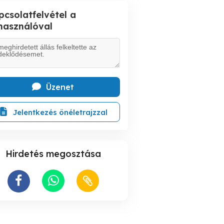
pcsolatfelvétel a
lhasználóval
Üzenet
Jelentkezés önéletrajzzal
Hirdetés megosztása