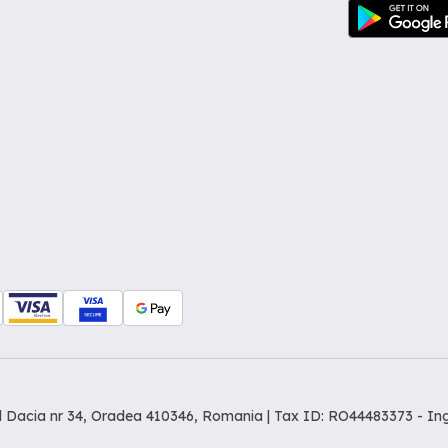
dul Dacia nr 34, Oradea 410346, Romania | Tax ID: RO44483373 -
In