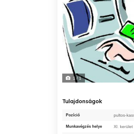
1
/ 1
Tulajdonságok
Pozíció
pultos-kas
Munkavégzés helye
XI. kerület