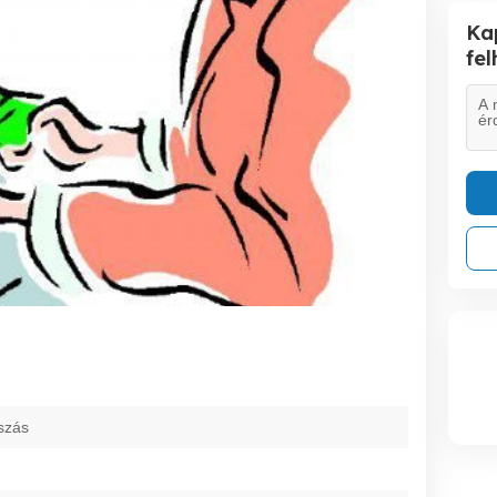
Ka
fe
szás