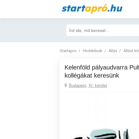
start
apró
.hu
Startapro
Hirdetések
Állás
Állást kí
Kelenföld pályaudvarra Pultos-kasszás
kollégákat keresünk
Budapest
,
XI. kerület