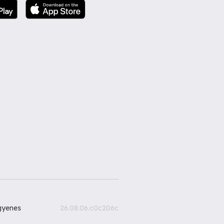
gyenes
26.08.06.c0c206c