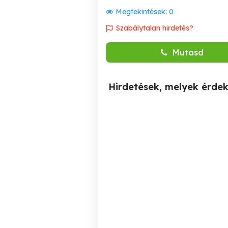
Megtekintések:
0
Szabálytalan hirdetés?
Mutasd
Hirdetések, melyek érde
Táncos munkalehetőség
azonnali kezdéssel
Budapesten.
I. kerület