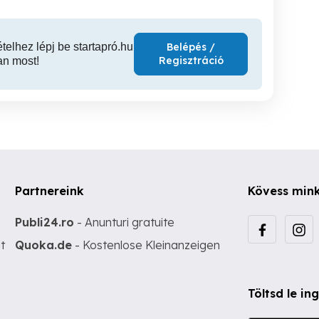
ételhez lépj be startapró.hu
Belépés /
Regisztráció
an most!
Partnereink
Kövess min
Publi24.ro
- Anunturi gratuite
t
Quoka.de
- Kostenlose Kleinanzeigen
Töltsd le i