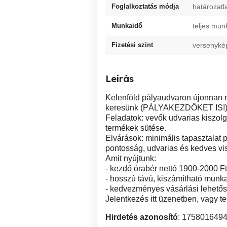
Foglalkoztatás módja
határozatl
Munkaidő
teljes mun
Fizetési szint
versenyké
Leírás
Kelenföld pályaudvaron újonnan n
keresünk (PÁLYAKEZDŐKET IS!) azo
Feladatok: vevők udvarias kiszolg
termékek sütése.
Elvárások: minimális tapasztalat
pontosság, udvarias és kedves vi
Amit nyújtunk:
- kezdő órabér nettó 1900-2000 Ft
- hosszú távú, kiszámítható munk
- kedvezményes vásárlási lehető
Jelentkezés itt üzenetben, vagy te
Hirdetés azonosító
: 175801649