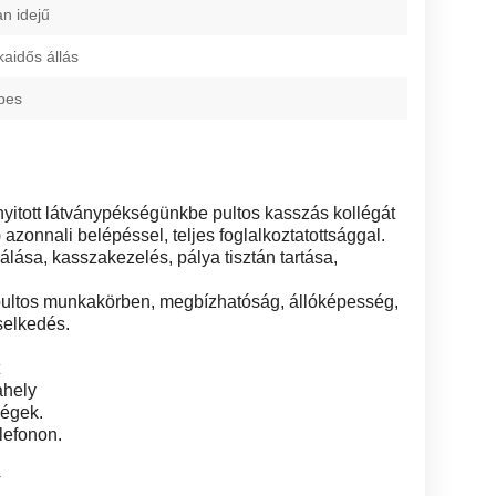
an idejű
kaidős állás
pes
yitott látványpékségünkbe pultos kasszás kollégát
nnali belépéssel, teljes foglalkoztatottsággal.
álása, kasszakezelés, pálya tisztán tartása,
 pultos munkakörben, megbízhatóság, állóképesség,
selkedés.
ahely
ségek.
lefonon.
4