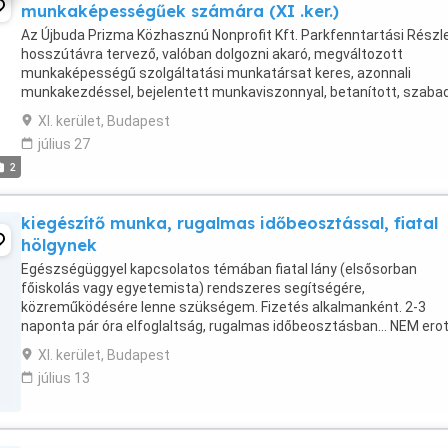
munkaképességűek számára (XI .ker.)
Az Újbuda Prizma Közhasznú Nonprofit Kft. Parkfenntartási Részl
hosszútávra tervező, valóban dolgozni akaró, megváltozott
munkaképességű szolgáltatási munkatársat keres, azonnali
munkakezdéssel, bejelentett munkaviszonnyal, betanított, szaba
végezhető, könnyű fizikai munkára. XI. kerületi munkavégzés.
XI. kerület, Budapest
Részmunkaidős ...
július 27
2
kiegészítő munka, rugalmas időbeosztással, fiatal
hölgynek
Egészségüggyel kapcsolatos témában fiatal lány (elsősorban
főiskolás vagy egyetemista) rendszeres segítségére,
közreműködésére lenne szükségem. Fizetés alkalmanként. 2-3
naponta pár óra elfoglaltság, rugalmas időbeosztásban... NEM ero
hirdetés, és kapcsolatot sem keresek!!!
XI. kerület, Budapest
július 13