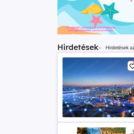
Hirdetések
–
Hirdetések az