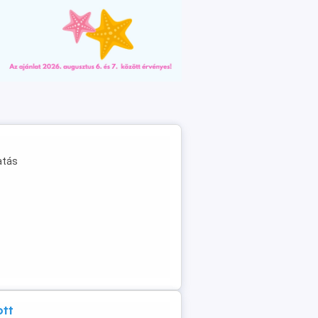
atás
ott