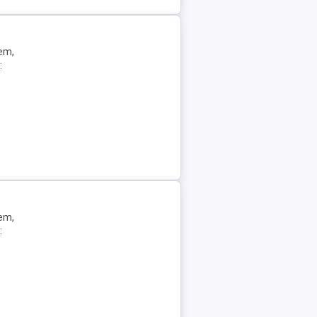
em,
:
lem,
: