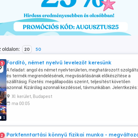
 oldalon:
20
50
Fordító, német nyelvű levelezőt keresünk
5
A feladat: angol és német nyelvterületen, meghatározott szolgált
és termék megrendelésének, megvásárlásának előkészítése a
szállításig. Fizetés: megállapodás szerint, teljesítést követően
azonnal. Kizárólag azonnali kezdéssel, távmunkában. Jelentkezés:
írásos bemutatkozással, bérigénnyel.
XI. kerület, Budapest
ma 00:05
1
Parkfenntartási könnyű fizikai munka - megváltoz
2