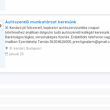
Autószerelő munkatársat keresünk
XI. Kerületi jól felszerelt, bejáratot autószervízünkbe csapat
bővítéséhez önállóan dolgozni tudó autószerelő kollégát keresünk.
Barátságos légkör, versenyképes fizetés. Érdeklődni telefonon vag
mailben Szerdahelyi Tamás 06304626000,
prestigealarm@gmail.
XI. kerület, Budapest
január 25