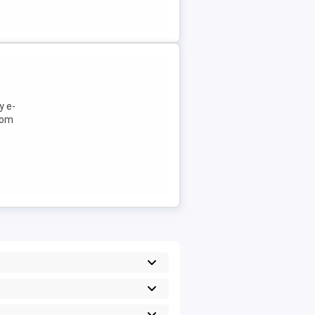
y e-
com