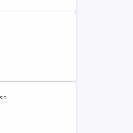
lem,
: