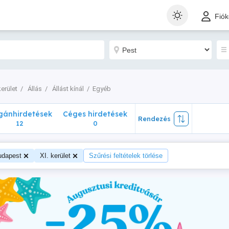
nhirdetések
Céges hirdetések
Rendezés
Fió
12
0
kerület
Állás
Állást kínál
Egyéb
ánhirdetések
Céges hirdetések
Rendezés
12
0
udapest
XI. kerület
Szűrési feltételek törlése