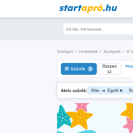
start
apró
.hu
Összes
Magá
Szűrők
3
12
Startapró
Hirdetések
Budapest
XI. 
Összes
Mag
Szűrők
3
12
→
Aktív szűrők:
Állás
Egyéb
B