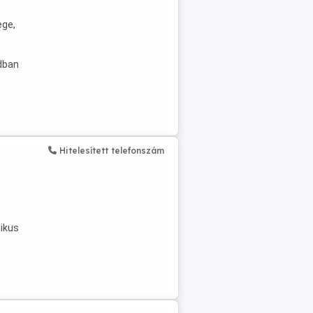
ege,
dban
Hitelesített telefonszám
tikus