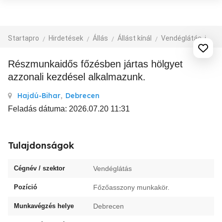
Startapro
Hirdetések
Állás
Állást kínál
Vendéglátás, idegenforgalom
Részmunkaidős főzésben jártas hölgyet
azzonali kezdésel alkalmazunk.
Hajdú-Bihar
,
Debrecen
Feladás dátuma: 2026.07.20 11:31
Tulajdonságok
Cégnév / szektor
Vendéglátás
Pozíció
Főzőasszony munkakör.
Munkavégzés helye
Debrecen