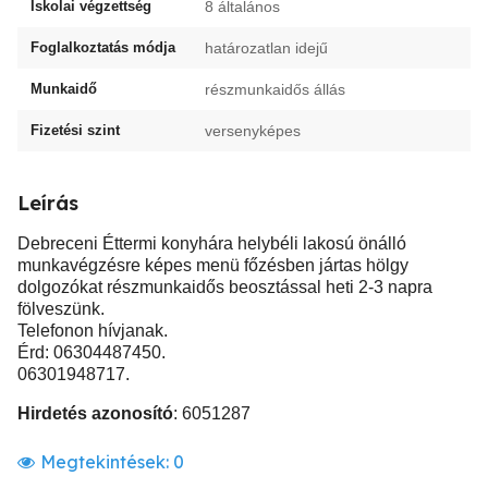
Iskolai végzettség
8 általános
Foglalkoztatás módja
határozatlan idejű
Munkaidő
részmunkaidős állás
Fizetési szint
versenyképes
Leírás
Debreceni Éttermi konyhára helybéli lakosú önálló
munkavégzésre képes menü főzésben jártas hölgy
dolgozókat részmunkaidős beosztással heti 2-3 napra
fölveszünk.
Telefonon hívjanak.
Érd: 06304487450.
06301948717.
Hirdetés azonosító
: 6051287
Megtekintések:
0