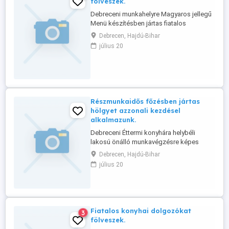
fölveszek.
Debreceni munkahelyre Magyaros jellegű
Menü készítésben jártas fiatalos
dolgozókat fölveszek. Érd: 06301948717
Debrecen, Hajdú-Bihar
július 20
Részmunkaidős főzésben jártas
hölgyet azzonali kezdésel
alkalmazunk.
Debreceni Éttermi konyhára helybéli
lakosú önálló munkavégzésre képes
menü főzésben jártas hölgy dolgozókat
Debrecen, Hajdú-Bihar
részmunkaidős beosztással heti 2-3
július 20
napra fölveszünk. Telefonon hívjanak. Érd:
06304487450. 06301948717.
Fiatalos konyhai dolgozókat
3
fölveszek.