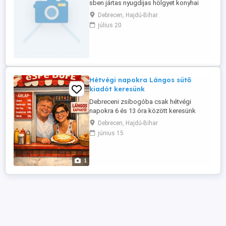
sben jártas nyugdijas hölgyet konyhai
munkavégz sre fölveszünk , éttermi
Debrecen, Hajdú-Bihar
munkakörben szerzet gyakorlat előny.
július 20
Tell: 06301948717.
Hétvégi napokra Lángos sütő
kiadót keresünk
Debreceni zsibogóba csak hétvégi
napokra 6 és 13 óra között keresünk
lángos sütő büfébe megbízható
Debrecen, Hajdú-Bihar
mukatársat. Fizetés megegyezés szerint.
június 15
Érdeklődni a 06 30 4102624 tel.sz. vagy
személyesen vagy az lehet.
1