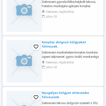
Debreceni gyorsbüfébe,helybéli lakosú,
Fiatalos munkájára igényes konyhai
munkavégzésben jártas
Debrecen, Hajdú-Bihar
dolgozókat,sürgősen fölveszünk.
július 20
Érd:06301948717
Konyhai dolgozó hölgyeket
fölveszek.
Debreceni munkahelyre konyhai munkára
ügyes talpraeset ,gyors önáló munkavégz
sre k pes hölgyeket fölveszek.
Debrecen, Hajdú-Bihar
Érd:06301948717.
július 20
Nyugdijas hölgyet étterembe
fölveszünk.
Debreceni lakosu dolgozni szerető s főz