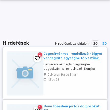
Hirdetések
20
50
Hirdetések az oldalon:
Jogosítvánnyal rendelkező hölgyet
2
vendéglátó egységbe fölveszünk..
Debreceni vendéglátó egységbe
Jogosítvánnyal rendelkező , Konyhai
munkavégzésben és főzésben jártas,
Debrecen, Hajdú-Bihar
hölgy dolgozót fölveszünk. Éred:
július 28
06301948717.
Menü főzésben jártas dolgozókat
1