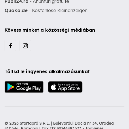
Publi24.ro
- Anunturi gratuite
Quoka.de
- Kostenlose Kleinanzeigen
Kövess minket a közösségi médiában
Töltsd le ingyenes alkalmazásunkat
© 2026 Startapró S.R.L. | Bulevardul Dacia nr 34, Oradea
410346, Romania | Tax ID: RO44483373 -
Ingyenes