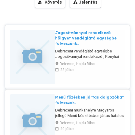
Követés
Jelentés
Jogosítvánnyal rendelkező
hölgyet vendéglátó egységbe
fölveszünk..
Debreceni vendéglátó egységbe
Jogosítvánnyal rendelkező , Konyhai
munkavégzésben és főzésben jártas,
Debrecen, Hajdú-Bihar
hölgy dolgozót fölveszünk. Éred:
28 július
06301948717.
Menü főzésben jártas dolgozókat
fölveszek.
Debreceni munkahelyre Magyaros
jellegű Menü készítésben jártas fiatalos
dolgozókat fölveszek. Érd:
Debrecen, Hajdú-Bihar
06301948717
20 július