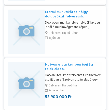
Étermi munkakörbe hölgy
dolgozókat fölveszünk.
Debreceni munkahelyre helybéli lakosú
,önálló munkavégzésre képes ,
vendégek kiszolgálásában is jártas,
Debrecen, Hajdú-Bihar
konyhai munkában is jártas tisztaságot
8 június
szerető , hölgy dolgozókat azonnali
kezdéssel fölveszünk. Érd:06 30 1 948
717
Hatvan utcai kertben épitési
telek eladó.
Hatvan utcai kert frekventált közkedvelt
utcájában a Szotyori utcán,eladó egy
összközműves 587nm nagyságú
Debrecen, Hajdú-Bihar
építési telek.Melyen jelenleg egy 50nm
6 december
es felújítást igénylő lakó ingatlan
52 900 000
Ft
található. Melyre egy 115 nm
alapterületű akár belső kettő szintes így
230nm es lakó egység építhető.