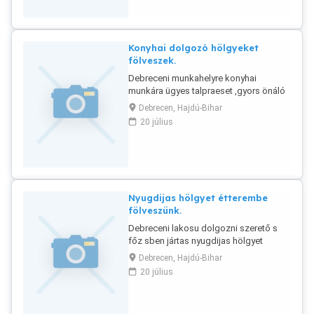
Konyhai dolgozó hölgyeket
fölveszek.
Debreceni munkahelyre konyhai
munkára ügyes talpraeset ,gyors önáló
munkavégz sre k pes hölgyeket
Debrecen, Hajdú-Bihar
fölveszek. Érd:06301948717.
20 július
Nyugdijas hölgyet étterembe
fölveszünk.
Debreceni lakosu dolgozni szerető s
főz sben jártas nyugdijas hölgyet
konyhai munkavégz sre fölveszünk ,
Debrecen, Hajdú-Bihar
éttermi munkakörben szerzet gyakorlat
20 július
előny. Tell: 06301948717.