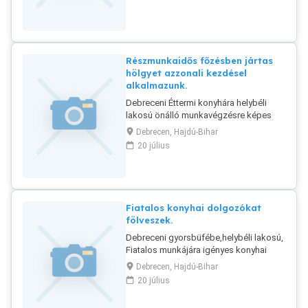
Részmunkaidős főzésben jártas
hölgyet azzonali kezdésel
alkalmazunk.
Debreceni Éttermi konyhára helybéli
lakosú önálló munkavégzésre képes
menü főzésben jártas hölgy dolgozókat
Debrecen, Hajdú-Bihar
részmunkaidős beosztással heti 2-3
20 július
napra fölveszünk. Telefonon hívjanak.
Érd: 06304487450. 06301948717.
Fiatalos konyhai dolgozókat
fölveszek.
Debreceni gyorsbüfébe,helybéli lakosú,
Fiatalos munkájára igényes konyhai
munkavégzésben jártas
Debrecen, Hajdú-Bihar
dolgozókat,sürgősen fölveszünk.
20 július
Érd:06301948717