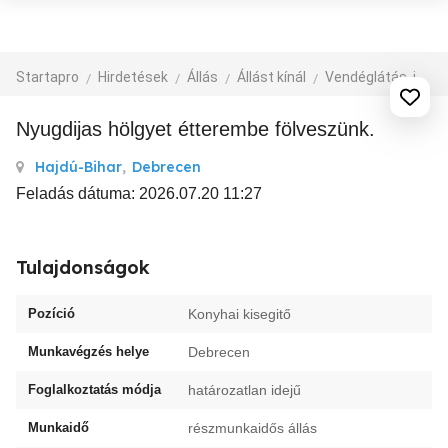
Startapro
Hirdetések
Állás
Állást kínál
Vendéglátás, idegenforgalom
Nyugdijas hölgyet étterembe fölveszünk.
Hajdú-Bihar
,
Debrecen
Feladás dátuma: 2026.07.20 11:27
Tulajdonságok
Pozíció
Konyhai kisegitő
Munkavégzés helye
Debrecen
Foglalkoztatás módja
határozatlan idejű
Munkaidő
részmunkaidős állás