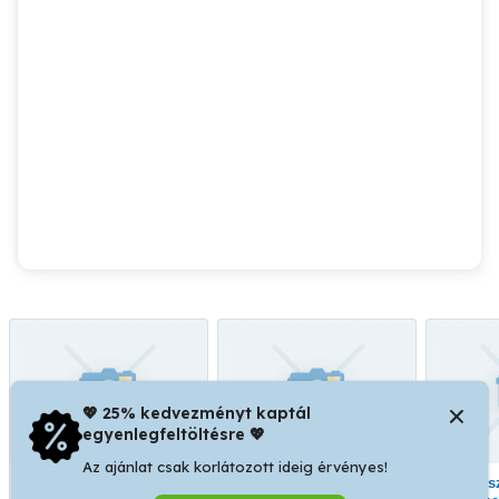
💖 25% kedvezményt kaptál
egyenlegfeltöltésre 💖
Az ajánlat csak korlátozott ideig érvényes!
Jogosítvánnyal
Menü főzésben jártas
Részmunkaidős