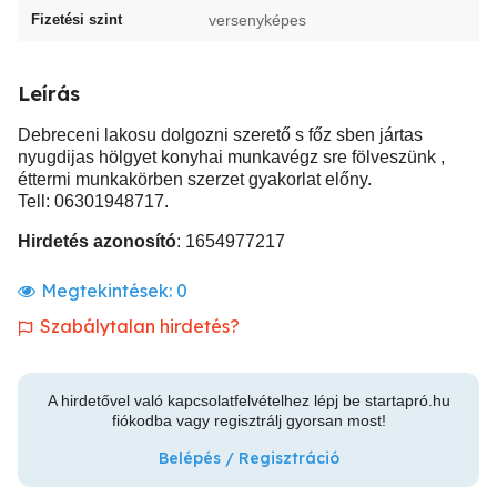
Fizetési szint
versenyképes
Leírás
Debreceni lakosu dolgozni szerető s főz sben jártas
nyugdijas hölgyet konyhai munkavégz sre fölveszünk ,
éttermi munkakörben szerzet gyakorlat előny.
Tell: 06301948717.
Hirdetés azonosító
: 1654977217
Megtekintések:
0
Szabálytalan hirdetés?
A hirdetővel való kapcsolatfelvételhez lépj be startapró.hu
fiókodba vagy regisztrálj gyorsan most!
Belépés / Regisztráció