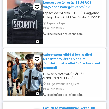
Lepsénybe 24 órás BEUGRÓS
vagyonőr kollégát keresünk!
Lepsénybe 24 órás BEUGRÓS vagyonőr
kollégát keresünk! Bérezés:Nettó 2000 Ft
óra(EFO) Feltétel: Érvényes vagyonőri
Lepsény, Fejér
igazolvány és tanúsítvány Jelentkezni
augusztus 2
kizárólag fényképes önéletrajzzal e-
Hitelesített telefonszám
mailben az alábbi címre: Tárgy mezőbe
kérném beleírni,hogy Lepsény"
1
Szigetszentmiklósi logisztikai
létesítmény őrzés-védelmi
feladatainaka ellátására keresünk
azonnali
ÉJSZAKAI VAGYONŐR ÁLLÁS
SZIGETSZENTMIKLÓS
Szigetszentmiklósi logisztikai létesítmény
Szigetszentmiklós, Pest
őrzés-védelmi feladatainaka ellátására
augusztus 2
keresünk azonnali kezdéssel személy- és
1
Hitelesített telefonszám
vagyonőr munkatársakat éjszakai
állandó,vagy részmunkaidőben. Nettó
órabér:1700-1750 Ft Fizetett szabadság
Fóti autószalonunkba keresünk
és ünnepnapok Bejelentett, ...