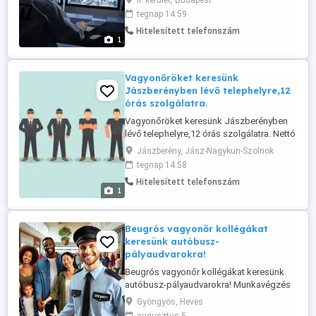
II. kerület, Budapest
2.195 Ft óra (kedvezmények nélkül)
tegnap 14:59
Munkarend: 12 órás műszakok 08:00
Hitelesített telefonszám
20:00 és 20:00 08:00 Havi 180 190
1
munkaóra Feladatok: Személyek be- és
kiléptetése, regisztráció ...
Vagyonőröket keresünk
Jászberényben lévő telephelyre,12
órás szolgálatra.
Vagyonőröket keresünk Jászberényben
lévő telephelyre,12 órás szolgálatra. Nettó
órabér:1350 Ft Beosztás:H-P- 12
Jászberény, Jász-Nagykun-Szolnok
órás,Hétvégén 24 . Jelentkezni email-ben :
tegnap 14:58
Jelentkezési lap:
Hitelesített telefonszám
1
Beugrós vagyonőr kollégákat
keresünk autóbusz-
pályaudvarokra!
Beugrós vagyonőr kollégákat keresünk
autóbusz-pályaudvarokra! Munkavégzés
helye: Gyöngyös autóbusz-állomás
Gyöngyös, Heves
Gyöngyös telephely Heves autóbusz-