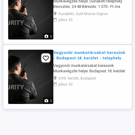
Munkavégzés helye: Dunakiliti telephely
Beosztás: 24 48 Bérezés: 1.570.- Ft óra
nettó Feltétel: vagyonőri igazolvány,
Dunakiliti, Győr-Moson-Sopron
különbözeti vizsga Érdeklődni: 06 30 202-
július 30
3614 munkanapokon 8-16 óra között
1
Vagyonőr munkatársakat keresünk
- Budapest 18. kerület - telephely
Vagyonőr munkatársakat keresünk
Munkavégzés helye: Budapest 18. kerület
telephely Beosztás: 10, 11, 12 óra nappal
XVIII. kerület, Budapest
munkanapokon, néha szombat is
július 30
Bérezés: 1.670.- Ft óra nettó Feltétel:
vagyonőri igazolvány, különbözeti vizsga,
számítógép ismeret Érdeklődni: 06 30
1
410-6743