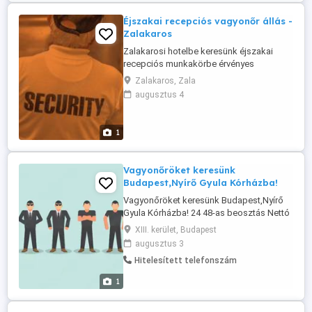
adókedvezmény ...
Éjszakai recepciós vagyonőr állás -
Zalakaros
Zalakarosi hotelbe keresünk éjszakai
recepciós munkakörbe érvényes
papírokkal rendelkező vagyonőr kollégát.
Zalakaros, Zala
augusztus 4
1
Vagyonőröket keresünk
Budapest,Nyírő Gyula Kórházba!
Vagyonőröket keresünk Budapest,Nyírő
Gyula Kórházba! 24 48-as beosztás Nettó
378.000 Ft hó Stabil, hosszútávú
XIII. kerület, Budapest
munkalehetőség Elvárás: érvényes
augusztus 3
vagyonőri igazolvány és megbízható
Hitelesített telefonszám
munkavégzés. Jelentkezés: fényképes
önéletrajzzal (tárgy: Nyírő )
1