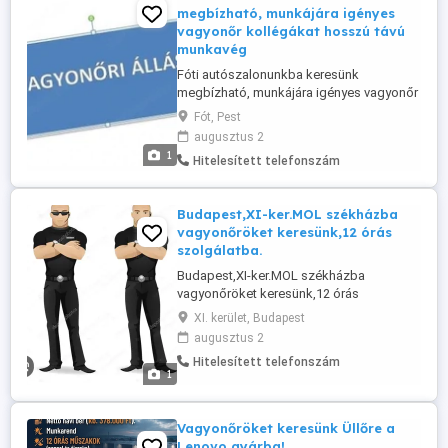
megbízható, munkájára igényes
vagyonőr kollégákat hosszú távú
munkavég
Fóti autószalonunkba keresünk
megbízható, munkájára igényes vagyonőr
kollégákat hosszú távú munkavégzésre.
Fót, Pest
Munkaidő beosztás: Hétköznap: Éjszakai
augusztus 2
műszak, napi 15 órában. Szombat: 12:00-
1
Hitelesített telefonszám
től 20 órás szolgálat. Vasárnap: 24 órás
szolgálat. Amit kínálunk: Bérezés: 1500 Ft
óra (nettó). Elvárások:Érvényes ...
Budapest,XI-ker.MOL székházba
vagyonőröket keresünk,12 órás
szolgálatba.
Budapest,XI-ker.MOL székházba
vagyonőröket keresünk,12 órás
szolgálatba. Napi 12 órás,éjjel-nappal.
XI. kerület, Budapest
Nettó órabér:2000 Ft (teljes bejelentés)
augusztus 2
Elvárásaink: -Érvényes vagyonőri
Hitelesített telefonszám
okmányok megléte. -Jól szituált
1
megjelenés -Munkájára igényes -irodaház
őrzésben való jártasság(monitor,tűz,-
illetve riasztó ...
Vagyonőröket keresünk Üllőre a
Lenovo gyárba!