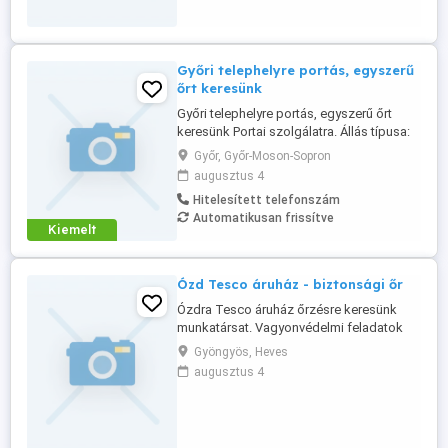
szükséges. - Alap számítógép ismeret.
Amit ...
Győri telephelyre portás, egyszerű
őrt keresünk
Győri telephelyre portás, egyszerű őrt
keresünk Portai szolgálatra. Állás típusa:
Folyamatos, Részmunkaidő, Teljes
Győr, Győr-Moson-Sopron
munkaidő
augusztus 4
Hitelesített telefonszám
Automatikusan frissítve
Kiemelt
Ózd Tesco áruház - biztonsági őr
Ózdra Tesco áruház őrzésre keresünk
munkatársat. Vagyonvédelmi feladatok
ellátásához fizikai munkára képes
Gyöngyös, Heves
megváltozott munkaképességű
augusztus 4
személyek jelentkezését is várjuk! Feladat:
- Gyöngyösi áruház őrzése - Tevékenység
90%-a ülőmunka - Monitor nézés - Alap
számítógép kezelés Amit kínálunk: - Nettó