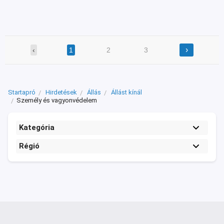
›
‹
1
2
3
Startapró
Hirdetések
Állás
Állást kínál
Személy és vagyonvédelem
Kategória
Régió