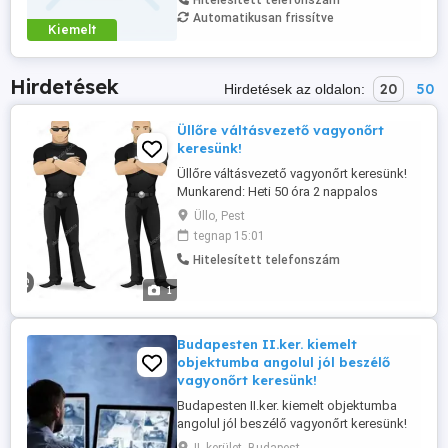
Hitelesített telefonszám
Automatikusan frissítve
Kiemelt
Hirdetések
20
50
Hirdetések az oldalon:
Üllőre váltásvezető vagyonőrt
keresünk!
Üllőre váltásvezető vagyonőrt keresünk!
Munkarend: Heti 50 óra 2 nappalos
szolgálat (06: pihenőnap 2 éjszakás
Üllo, Pest
szolgálat (18:00 06:00) Bérezés: Nettó
tegnap 15:01
474.639 Ft hó Feladatok: A szolgálat
Hitelesített telefonszám
folyamatos felügyelete Helyszíni
ellenőrzések, járőr tevékenység
1
szervezése A beosztott vagyonőrök ...
Budapesten II.ker. kiemelt
objektumba angolul jól beszélő
vagyonőrt keresünk!
Budapesten II.ker. kiemelt objektumba
angolul jól beszélő vagyonőrt keresünk!
Bérezés: Bruttó 3.300 Ft óra Nettó kb.