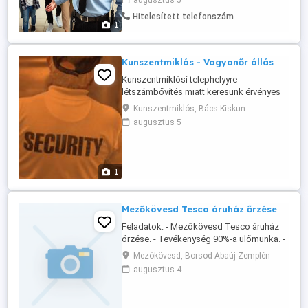
augusztus 5
állomás Balassagyarmat autóbusz-
Hitelesített telefonszám
állomás Balassagyarmat telephely Hatvan
1
telephely Munkaidő: 2 műszak: 04:40
13:40 13:40 22:40 Elsősorban olyan
kollégák ...
Kunszentmiklós - Vagyonőr állás
Kunszentmiklósi telephelyyre
létszámbővítés miatt keresünk érvényes
papírokkal rendelkező biztonságiőr
Kunszentmiklós, Bács-Kiskun
kollégákat nappali munkarendbe mielőbbi
augusztus 5
kezdéssel.
1
Mezőkövesd Tesco áruház őrzése
Feladatok: - Mezőkövesd Tesco áruház
őrzése. - Tevékenység 90%-a ülőmunka. -
Monitor megfigyelés. - Alapszintű
Mezőkövesd, Borsod-Abaúj-Zemplén
számítógép kezelés. Elvárások: - Magára
augusztus 4
és munkájára igényes. - Határozott
fellépés. - Jó kommunikációs készségű. -
Érvényes hatósági igazolványok megléte