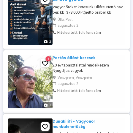
Vagyonőröket keresünk Üllőre! Nettó havi
bér: kb. 378 000 Ft(nettó órabér kb
1575Ft) Munkarend: 12 órás műszakok
Üllo, Pest
(nappal és éjszaka) Amit kínálunk: Teljes
augusztus 2
bejelentés Határozatlan idejű szerződés
Hitelesített telefonszám
Pontos, megbízható fizetés Juttatások
Munkába járás támogatása Munkaruha
2
biztosítása Biztosítás Szakmai fejlődési
...
Portás állást keresek
1
20 év tapasztalattal rendelkezem
Nyugdíjas vagyok
Veszprém, Veszprém
augusztus 2
Hitelesített telefonszám
1
Dunakiliti - Vagyonőr
munkalehetőség