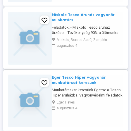
...
Miskolc Tesco áruház vagyonőr
munkatárs
Feladatok: - Miskolc Tesco áruház
őrzése. - Tevékenység 90%-a ülőmunka. -
Monitor megfigyelés. - Alapszintű
Miskolc, Borsod-Abaúj-Zemplén
számítógép kezelés. Elvárások: - Magára
augusztus 4
és munkájára igényes. - Határozott
fellépés. - Jó kommunikációs készségű. -
Érvényes hatósági igazolványok megléte
szükséges. - Alap számítógép ismeret.
Amit ...
Eger Tesco Hiper vagyonőr
munkatársat keresünk
Munkatársakat keresünk Egerbe a Tesco
Hiper áruházba. Vagyonvédelmi feladatok
ellátásához fizikai munkára képes
Eger, Heves
megváltozott munkaképességű
augusztus 4
személyek jelentkezését is várjuk! Amit
kínálunk: - Nettó 1700 Ft-os órabér +
12.000 Ft egyéb juttatás - Törvényes
bejelentés teljes munkaidőre - Családi