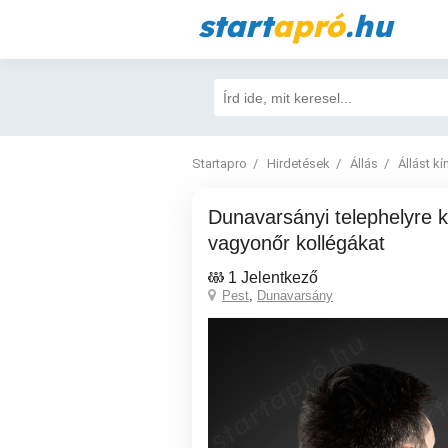
start
apró
.hu
Startapro
Hirdetések
Állás
Állást kí
Dunavarsányi telephelyre keresünk
vagyonőr kollégákat
1 Jelentkező
Pest
,
Dunavarsány