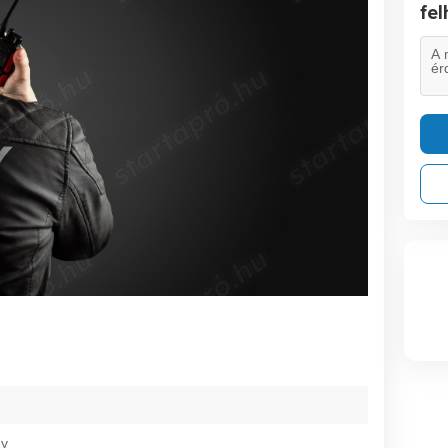
fe
ny