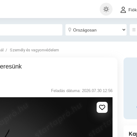
Fió
nál
Személy és vagyonvédelem
Feladás dátuma: 2026.07.30 12:56
Ka