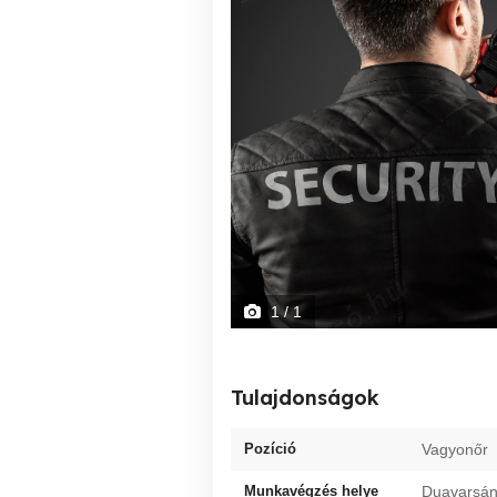
1
/ 1
Tulajdonságok
Pozíció
Vagyonőr
Munkavégzés helye
Duavarsá