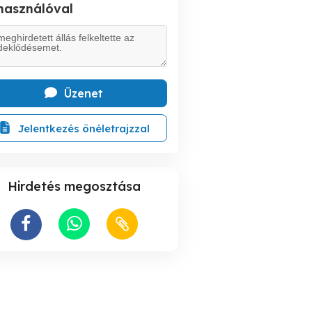
lhasználóval
Üzenet
Jelentkezés önéletrajzzal
Hirdetés megosztása