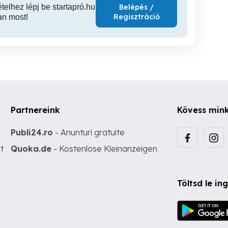
ételhez lépj be startapró.hu
Belépés /
Regisztráció
an most!
Partnereink
Kövess min
Publi24.ro
- Anunturi gratuite
t
Quoka.de
- Kostenlose Kleinanzeigen
Töltsd le i