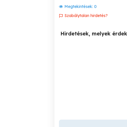
Megtekintések:
0
Szabálytalan hirdetés?
Hirdetések, melyek érde
Győri telephelyre portás,
egyszerű őrt keresünk
Győr