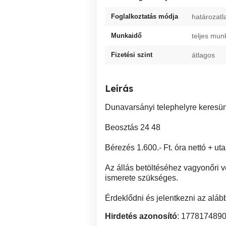
Foglalkoztatás módja
határozatl
Munkaidő
teljes mun
Fizetési szint
átlagos
Leírás
Dunavarsányi telephelyre keresün
Beosztás 24 48
Bérezés 1.600.- Ft. óra nettó + ut
Az állás betöltéséhez vagyonőri 
ismerete szükséges.
Érdeklődni és jelentkezni az alá
Hirdetés azonosító
: 177817489