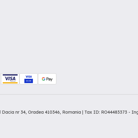
dul Dacia nr 34, Oradea 410346, Romania | Tax ID: RO44483373 -
In