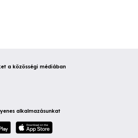
ket a közösségi médiában
ngyenes alkalmazásunkat