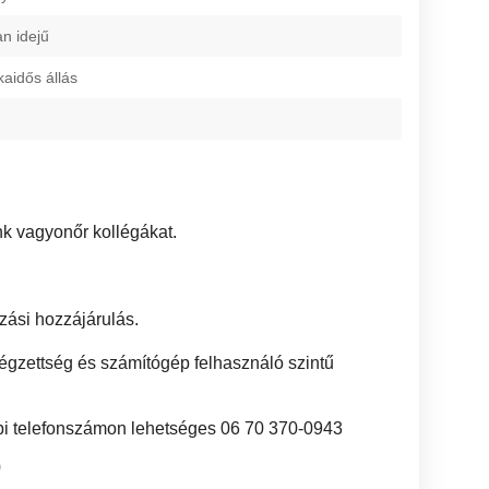
an idejű
kaidős állás
k vagyonőr kollégákat.
azási hozzájárulás.
végzettség és számítógép felhasználó szintű
bbi telefonszámon lehetséges 06 70 370-0943
0