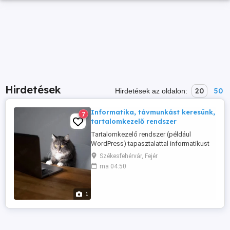
Hirdetések
20
50
Hirdetések az oldalon:
Informatika, távmunkást keresünk,
7
tartalomkezelő rendszer
Tartalomkezelő rendszer (például
WordPress) tapasztalattal informatikust
keresünk távmunkában, alkalmi vagy
Székesfehérvár, Fejér
részmunkaidőben, hosszú távra. Elvárás:
ma 04:50
tervezett, dokumentált munka, egzakt,
világos és gyors kommunikáció,
kiszámíthatóság. Pénz: alkuképes, az
1
ismereteitől és a munkájától függ.
Kifizetés: projekt(szakasz) ...