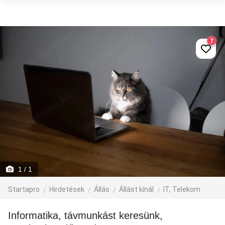
7
1
/ 1
Startapro
Hirdetések
Állás
Állást kínál
IT, Telekom
Informatika, távmunkást keresünk,