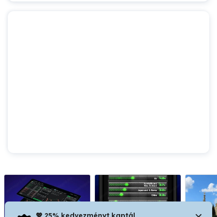
💖 25% kedvezményt kaptál