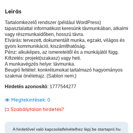
Leírás
Tartalomkezelő rendszer (például WordPress)
tapasztalattal informatikust keresünk távmunkában, alkalmi
vagy részmunkaidőben, hosszú távra.
Elvárás: tervezett, dokumentált munka, egzakt, világos és
gyors kommunikáció, kiszámíthatóság.
Pénz: alkuképes, az ismereteitől és a munkájától függ.
Kifizetés: projekt(szakasz) vagy heti.
A munkavégzés helye: távmunka.
Beugró feltétel: konkrétumokat tartalmazó hagyományos
szakmai önéletrajz. (Sablon nem.)
Hirdetés azonosító
: 1777544277
Megtekintések:
0
Szabálytalan hirdetés?
A hirdetővel való kapcsolatfelvételhez lépj be startapró.hu