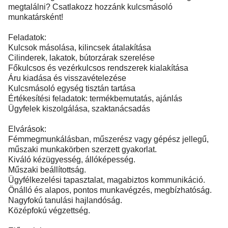
megtalálni? Csatlakozz hozzánk kulcsmásoló
munkatársként!
Feladatok:
Kulcsok másolása, kilincsek átalakítása
Cilinderek, lakatok, bútorzárak szerelése
Főkulcsos és vezérkulcsos rendszerek kialakítása
Áru kiadása és visszavételezése
Kulcsmásoló egység tisztán tartása
Értékesítési feladatok: termékbemutatás, ajánlás
Ügyfelek kiszolgálása, szaktanácsadás
Elvárások:
Fémmegmunkálásban, műszerész vagy gépész jellegű,
műszaki munkakörben szerzett gyakorlat.
Kiváló kézügyesség, állóképesség.
Műszaki beállítottság.
Ügyfélkezelési tapasztalat, magabiztos kommunikáció.
Önálló és alapos, pontos munkavégzés, megbízhatóság.
Nagyfokú tanulási hajlandóság.
Középfokú végzettség.