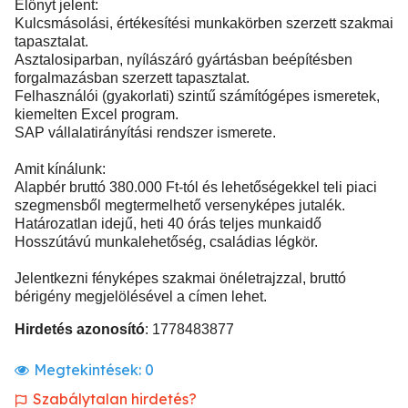
Előnyt jelent:
Kulcsmásolási, értékesítési munkakörben szerzett szakmai
tapasztalat.
Asztalosiparban, nyílászáró gyártásban beépítésben
forgalmazásban szerzett tapasztalat.
Felhasználói (gyakorlati) szintű számítógépes ismeretek,
kiemelten Excel program.
SAP vállalatirányítási rendszer ismerete.
Amit kínálunk:
Alapbér bruttó 380.000 Ft-tól és lehetőségekkel teli piaci
szegmensből megtermelhető versenyképes jutalék.
Határozatlan idejű, heti 40 órás teljes munkaidő
Hosszútávú munkalehetőség, családias légkör.
Jelentkezni fényképes szakmai önéletrajzzal, bruttó
bérigény megjelölésével a címen lehet.
Hirdetés azonosító
: 1778483877
Megtekintések:
0
Szabálytalan hirdetés?