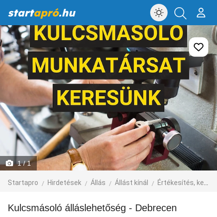
start
apró
.hu
1
/ 1
Startapro
Hirdetések
Állás
Állást kínál
Értékesítés, kereskedelem, üzlet
Kulcsmásoló álláslehetőség - Debrecen