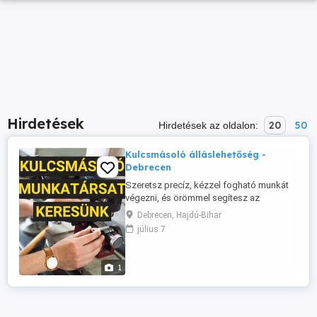
Hirdetések
20
50
Hirdetések az oldalon:
Kulcsmásoló álláslehetőség -
Debrecen
Szeretsz precíz, kézzel fogható munkát
végezni, és örömmel segítesz az
embereknek a megfelelő megoldást
Debrecen, Hajdú-Bihar
megtalálni? Csatlakozz hozzánk
július 7
kulcsmásoló munkatársként! Feladatok:
Kulcsok másolása, kilincsek átalakítása
Cilinderek, lakatok, bútorzárak szerelése
1
Főkulcsos és vezérkulcsos rendszerek
kialakítása ...