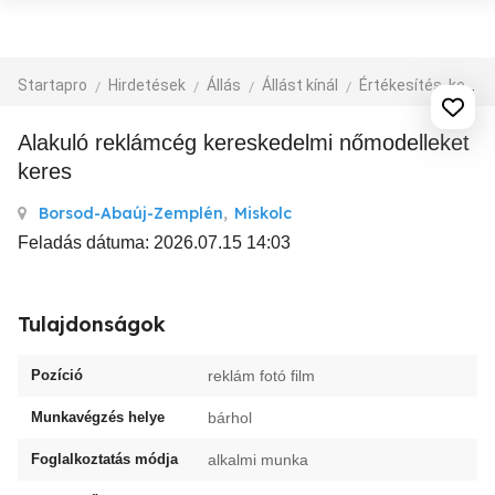
Startapro
Hirdetések
Állás
Állást kínál
Értékesítés, kereskedelem, üzlet
alakuló reklámcég kereskedelmi nőmodelleket
keres
Borsod-Abaúj-Zemplén
,
Miskolc
Feladás dátuma: 2026.07.15 14:03
Tulajdonságok
Pozíció
reklám fotó film
Munkavégzés helye
bárhol
Foglalkoztatás módja
alkalmi munka