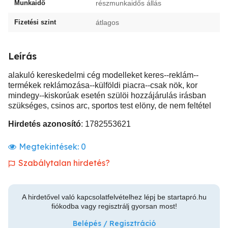
Munkaidő
részmunkaidős állás
Fizetési szint
átlagos
Leírás
alakuló kereskedelmi cég modelleket keres--reklám--
termékek reklámozása--külföldi piacra--csak nök, kor
mindegy--kiskorúak esetén szülöi hozzájárulás irásban
szükséges, csinos arc, sportos test elöny, de nem feltétel
Hirdetés azonosító
: 1782553621
Megtekintések:
0
Szabálytalan hirdetés?
A hirdetővel való kapcsolatfelvételhez lépj be startapró.hu
fiókodba vagy regisztrálj gyorsan most!
Belépés / Regisztráció