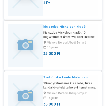
1
Ft
kis szoba Miskolcon kiadó
Kis szoba Miskolcon kiadó ,10
négyzetméter, áram, wc, bent, internet
nincs, kert van, állat hozható, garancia 2
Miskolc, Borsod-Abaúj-Zemplén
hónap szükséges , dohányozni lehet,
15 július
mail
35 000
Ft
Szobácska kiadó Miskolcon
10 négyzetméteres kis szoba, fütés
kandalló--a tulaj terhére--internet nincs,
áram, belső wc, viz, gáz van, parkoló
Miskolc, Borsod-Abaúj-Zemplén
nincs, Újgyöri fötértöl 25 perc gyalog,
15 július
vagy 16-os busszal 1 megálló és 15
35 000
Ft
perc--mail , kert van , állat hozható, 1