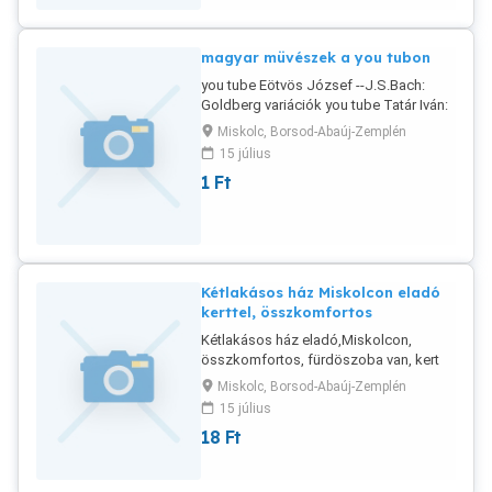
magyar müvészek a you tubon
you tube Eötvös József --J.S.Bach:
Goldberg variációk you tube Tatár Iván:
genfi koncert
Miskolc, Borsod-Abaúj-Zemplén
15 július
1
Ft
Kétlakásos ház Miskolcon eladó
kerttel, összkomfortos
Kétlakásos ház eladó,Miskolcon,
összkomfortos, fürdöszoba van, kert
van, alul dupla garázs kialakitható,
Miskolc, Borsod-Abaúj-Zemplén
épületrész garázshoz kész, . jó
15 július
állapotban van az ingatlan , Miskolcon,
18
Ft
Újgyőri főtér 5 percre,tel 06707277197-
vagy 06707882275 esetleg csere is
érdekli a tulajdonost. Irányár 18millió