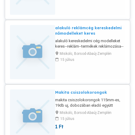
személynek kizárólag.
alakuló reklámcég kereskedelmi
nőmodelleket keres
alakuló kereskedelmi cég modelleket
keres--reklám--termékek reklámozása--
külföldi piacra--csak nök, kor mindegy--
Miskolc, Borsod-Abaúj-Zemplén
kiskorúak esetén szülöi hozzájárulás
15 július
irásban szükséges, csinos arc, sportos
test elöny, de nem feltétel
Makita csiszolokorongok
makita csiszolokorongok 115mm-es,
19db uj, dobozában eladó együtt
Miskolcon árat megbeszéljük
Miskolc, Borsod-Abaúj-Zemplén
15 július
1
Ft