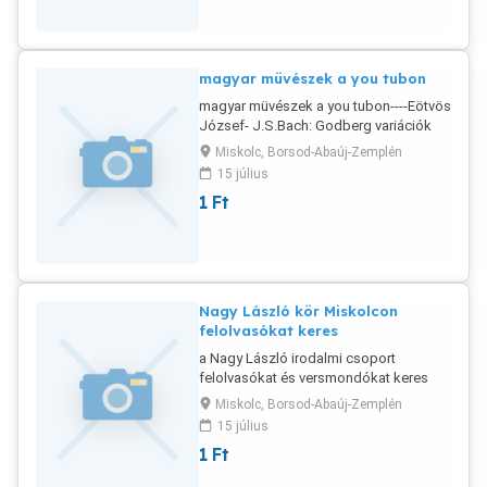
magyar müvészek a you tubon
magyar müvészek a you tubon----Eötvös
József- J.S.Bach: Godberg variációk
Tatár Iván : Genfi koncert
Miskolc, Borsod-Abaúj-Zemplén
15 július
1
Ft
Nagy László kör Miskolcon
felolvasókat keres
a Nagy László irodalmi csoport
felolvasókat és versmondókat keres
rendezvényeihez, --szerény tiszteletdij
Miskolc, Borsod-Abaúj-Zemplén
megoldható -mail , tel --tel 06209368675
15 július
1
Ft