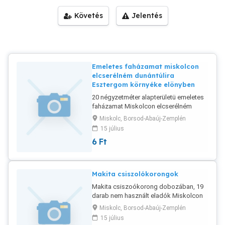
Követés
Jelentés
Emeletes faházamat miskolcon
elcserélném dunántúlira
Esztergom környéke elönyben
20 négyzetméter alapterületü emeletes
faházamat Miskolcon elcserélném
dunántúlira--Esztergom-Zsámbék
Miskolc, Borsod-Abaúj-Zemplén
elönyben-- áram bent, fütés kandalló,
15 július
pince van, főzés nagyméretű
6
Ft
gázpalack, nagy ,ápolt kert
meggyfákkal, parkoló 80 méterre, külön
faraktár ----
Makita csiszolókorongok
Makita csiszoókorong dobozában, 19
darab nem használt eladók Miskolcon
Miskolc, Borsod-Abaúj-Zemplén
15 július