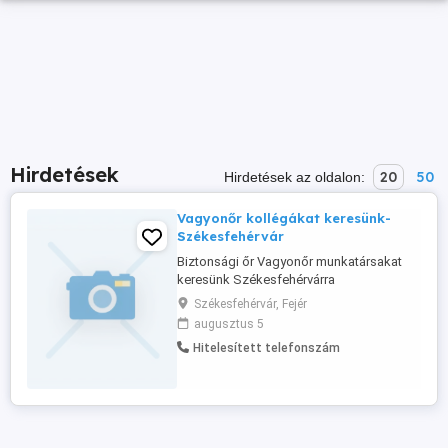
Hirdetések
20
50
Hirdetések az oldalon:
Vagyonőr kollégákat keresünk-
Székesfehérvár
Biztonsági őr Vagyonőr munkatársakat
keresünk Székesfehérvárra
Székesfehérvári építkezéseinkre
Székesfehérvár, Fejér
keresünk megbízható, önálló
augusztus 5
munkavégzésre képes vagyonőr
Hitelesített telefonszám
kollégákat hosszú távra. Választható
munkarendek: 24 48 órás beosztás
(folyamatos ügyelet) 12 órás állandó
nappali műszak Főbb feladatok: A ...