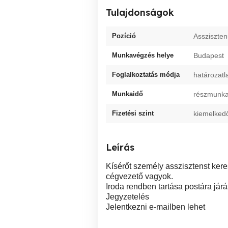
Tulajdonságok
Pozíció
Assziszten
Munkavégzés helye
Budapest
Foglalkoztatás módja
határozatl
Munkaidő
részmunkai
Fizetési szint
kiemelked
Leírás
Kísérőt személy asszisztenst kere
cégvezető vagyok.
Iroda rendben tartása postára jár
Jegyzetelés
Jelentkezni e-mailben lehet