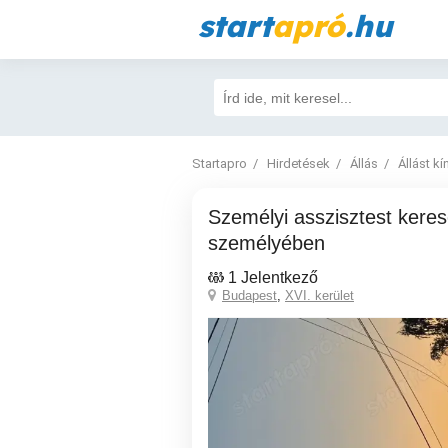
start
apró
.hu
Startapro
Hirdetések
Állás
Állást kí
Személyi asszisztest keresek i fiatal hölgy
személyében
1 Jelentkező
Budapest
,
XVI. kerület