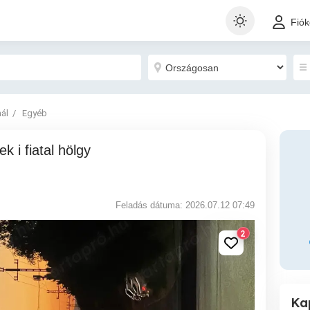
Fió
nál
Egyéb
Feladás dátuma: 2026.07.12 07:49
2
Ka