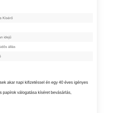
s Kísérő
an idejű
dős állás
ő
sek akar napi kifizetéssel én egy 40 éves igényes
ás papírok válogatása kíséret bevásárlás,