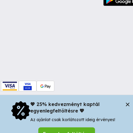
💖 25% kedvezményt kaptál
egyenlegfeltöltésre 💖
dul Dacia nr 34, Oradea 410346, Romania | Tax ID: RO44483373 -
In
Az ajánlat csak korlátozott ideig érvényes!