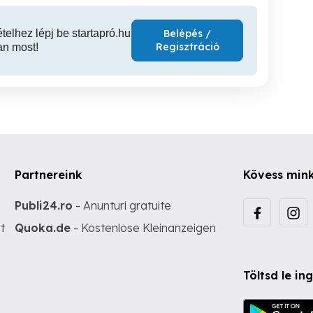
ételhez lépj be startapró.hu
Belépés /
Regisztráció
an most!
Partnereink
Kövess min
Publi24.ro
- Anunturi gratuite
t
Quoka.de
- Kostenlose Kleinanzeigen
Töltsd le i