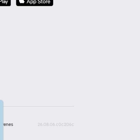
gyenes
26.08.06.c0c206c