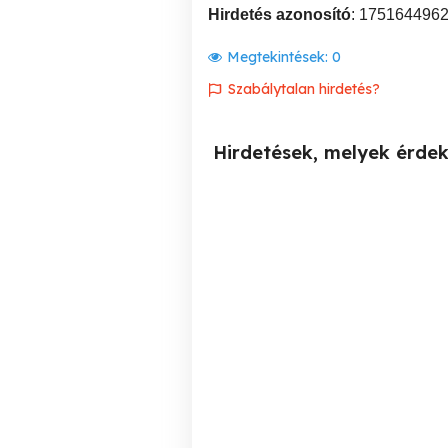
Hirdetés azonosító
: 175164496
Megtekintések:
0
Szabálytalan hirdetés?
Hirdetések, melyek érde
Vagyonvédelmi
Szabadságom id
rendszerszerelő állás
IV. kerület