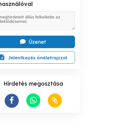
lhasználóval
Üzenet
Jelentkezés önéletrajzzal
Hirdetés megosztása