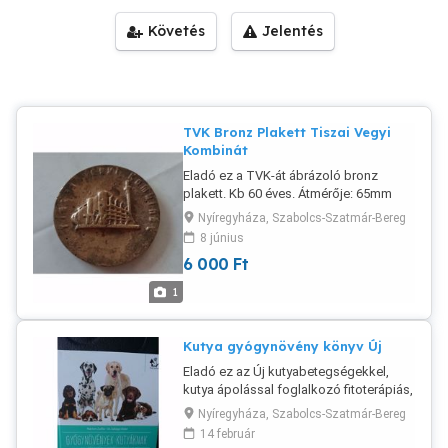
Követés
Jelentés
TVK Bronz Plakett Tiszai Vegyi
Kombinát
Eladó ez a TVK-át ábrázoló bronz
plakett. Kb 60 éves. Átmérője: 65mm
Vastagsága: 3-8 mm között változik.
Nyíregyháza, Szabolcs-Szatmár-Bereg
Tiszai Vegyi Kombinát. Banki
8 június
előreutalással a posta megoldható.
6 000
Ft
Viber, Whats app rendelkezésre állnak.
A helyi patikában leinformálható
1
vagyok.
Kutya gyógynövény könyv Új
Eladó ez az Új kutyabetegségekkel,
kutya ápolással foglalkozó fitoterápiás,
gyógynövényes könyv. Nyírpazony -
Nyíregyháza, Szabolcs-Szatmár-Bereg
Nyíregyháza házhoz viszem. Banki
14 február
előreutalással, a Posta megoldható,