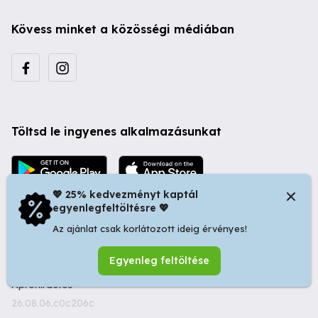
Kövess minket a közösségi médiában
Töltsd le ingyenes alkalmazásunkat
💖 25% kedvezményt kaptál
egyenlegfeltöltésre 💖
Az ajánlat csak korlátozott ideig érvényes!
© 2026 Startapró S.R.L. | Bulevardul Dacia nr 34, Oradea
Egyenleg feltöltése
410346, Romania | Tax ID: RO44483373 -
Ingyenes
Apróhirdetés
26.08.06.c0c206c