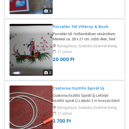
patikában vagy a Póstán leinformálható
vagyok. Viber , Whats app
2
rendelkezésre állnak.
Porcelán Tál Villeroy & Boch
Porcelán tál. Hollandiában vásároltam.
Méretei ca. 28 x 21 cm Jobb élen, fent
kis, gyári sérülés. Újszerű állapotban.
Nyíregyháza, Szabolcs-Szatmár-Bereg
Banki előreutalással a szállítás
21 június
megoldható. Magyar Postacsomag,
20 000
Ft
postánmaradó: 1500 Ft Viber, Whats
app rendelkezésre állnak.
2
Csatorna tisztító Spirál Új
Csatorna tisztító Spirál Új Lefolyó
tisztító spirál ÚJ eladó 3 m hosszú Extol
gyártmány. Megtekinthető Nyírtura
Nyíregyháza, Szabolcs-Szatmár-Bereg
Nyíregyháza Korányi utca. Nyírpazony,
21 június
Korányi, Kosbor utca házhoz viszem.
2 700
Ft
Banki előreutalással a szállítás
megoldható. Magyar Postacsomag,