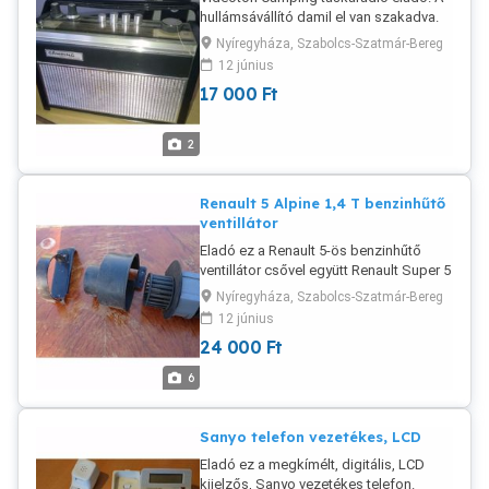
hullámsávállító damil el van szakadva.
az elemtartó alján a kifolyt sav megette
Nyíregyháza, Szabolcs-Szatmár-Bereg
az egyik rúgót. Az antenna egész jó
12 június
állapotban van. Banki előreutalással a
17 000
Ft
szállítás megoldható. Magyar
Postacsomag, postánmaradó: 1500 Ft A
helyi patikában leinformálható vagyok.
2
Viber, Whats App rendelkezésre állnak.
Nyíregyháza
Renault 5 Alpine 1,4 T benzinhűtő
ventillátor
Eladó ez a Renault 5-ös benzinhűtő
ventillátor csővel együtt Renault Super 5
1,4 turbo - Alpine- Klipszek nincsenek
Nyíregyháza, Szabolcs-Szatmár-Bereg
hozzá LG51A22 88768 Banki
12 június
előreutalással a szállítás megoldható.
24 000
Ft
Magyar Postacsomag, postánmaradó:
1500 Ft Nyíre1háza, Nyírpazony házhoz
6
visszük.. Viber, Whats app
rendelkezésre állnak.
Sanyo telefon vezetékes, LCD
Eladó ez a megkímélt, digitális, LCD
kijelzős, Sanyo vezetékes telefon.