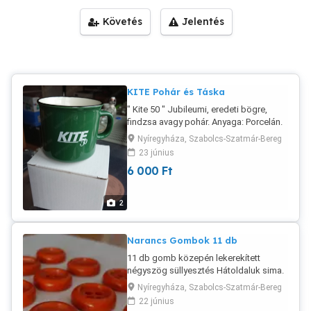
Követés
Jelentés
KITE Pohár és Táska
" Kite 50 " Jubileumi, eredeti bögre,
findzsa avagy pohár. Anyaga: Porcelán.
Eredeti. Új. Figyelem! Kívül zöld, belül
Nyíregyháza, Szabolcs-Szatmár-Bereg
fehér, körbe pedig kerek! Banki
23 június
előreutalással a Posta megoldható.
6 000
Ft
Magyar Posta "postánmaradó" csomag
vagy MPL automaTTa: 1500 Ft A helyi
Patikában és vagy a Póstán
2
leinformálható vagyok. Viber, Whatsapp
rendelkezésre állnak.
Narancs Gombok 11 db
11 db gomb közepén lekerekített
négyszög süllyesztés Hátoldaluk sima.
Átmérője 25 mm vastagság: 7 mm
Nyíregyháza, Szabolcs-Szatmár-Bereg
Megtekinthető Nyíregyháza, Korányi út
22 június
Fényes felület. Színe kicsit világosabb,