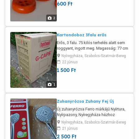
600
Ft
barátságosabb mint a fényképeken.
2
Kartondoboz 3falu erős
Erős, 3 falu. 75 kilós terhelés alatt sem
roggyant, ingott meg. Magasság: 77 cm
Szélesség 58 cm Mélység: 39 cm
Nyíregyháza, Szabolcs-Szatmár-Bereg
22 június
1 500
Ft
1
Zuhanyrózsa Zuhany Fej Új
Új zuhanyrózsa Ferro márkájú Nyírtura,
Nyírpazony, Nyíregyháza házhoz
viszem. Viber, Whats app vannak Posta
Nyíregyháza, Szabolcs-Szatmár-Bereg
megoldható, banki előreutalással.
21 június
Magyar Posta postánmaradó csomag
2 500
Ft
vagy MPL automaTTa: 1500 Ft A helyi