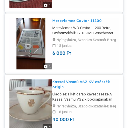
"postánmaradó", vagy MPL automata:
1
1500 Ft Helyi patikában és a Póstán is
leinformálható vagyok. Viber, Whats
app rendelkezésre állnak.
Merevlemez Caviar 11200
Merevlemez WD Caviar 11200 Retro,
Széntüzelésű! 1281.9 MB Winchester
Egygazdás, első saját
Nyíregyháza, Szabolcs-Szatmár-Bereg
számítógépemből. Megtekinthető:
18 június
Nyíregyháza. Banki előreutalással a
6 000
Ft
szállítás megoldható. Magyar Posta
"postánmaradó" csomag vagy MPL
automaTTa: 1500 Ft A helyi
1
gyógyszertárban leinformálható
vagyok. Viber, Whats app rendelkezésre
állnak.
Kassai Vasmű VSZ KV csészék
origin
Eladó ez a két darab kávéscsésze A
Kassai Vasmű VSZ kibocsájtásában
Kosice - Kassa - Vasmű - USS Kb 50
Nyíregyháza, Szabolcs-Szatmár-Bereg
évesek, de soha nem használtuk őket.
18 június
Kifogástalan, újszerű, porcelán. Posta
40 000
Ft
banki előreutalással megoldható.
Megtekinthető Nyíregyháza. Viber,
2