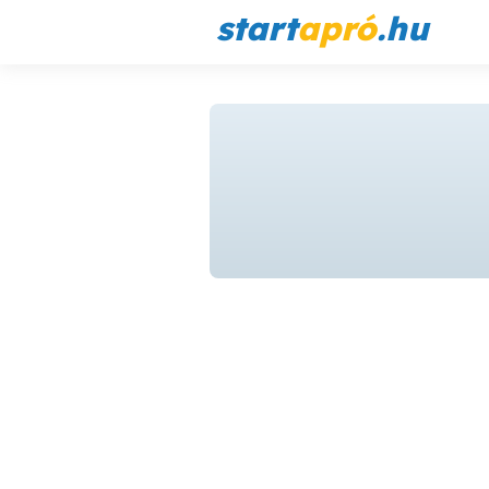
start
apró
.hu