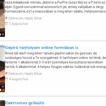
váza Indiaikosár mintás, abból is a PurPre (azaz lila) ez a P betű az
alján. Egyedi sorszámmal azonosított jel, amely valójában a tárgy
formaszáma, ezt a masszában is meg lehet találni, mélynyomássa
ez minden igazi Herendibe benne van. A váza a 60-as 70-es évekbő
Debrecen, Hajdú-Bihar
való. Teljesen hibátlan. Magassága: 24 cm, szélessége: 20 cm.
5 augusztus
Monogramja jelzi a kézi (Handpainted 7004.p) festést, Magyarors
régi címerével - igazolja valódiságát. Gyűjtőknek ajánlom megvételr
Sorszámozása miatt, egyetlen darab.
4
Gépíró tanfolyam online formában is
Rövid idő alatt meg lehet tanulni gépírni vakon és gyorsan, de
szükséges hozzá a Te szorgalmad. A tanfolyam online történik, de.
hetente 1 alkalommal 3-3 órát személyes konzultáció keretében
tartok; 6 alkalommal. A helyes tízujjas vakírás tudásával sok energ
és időt takaríthatunk meg. A 7. alkalommal vizsgáztatok, a sikeres
Debrecen, Hajdú-Bihar
vizsga után tanúsítványt állítok ki amivel el lehet helyezkedni. mun
4 augusztus
kaphatsz.
1
Elektromos grillsütő