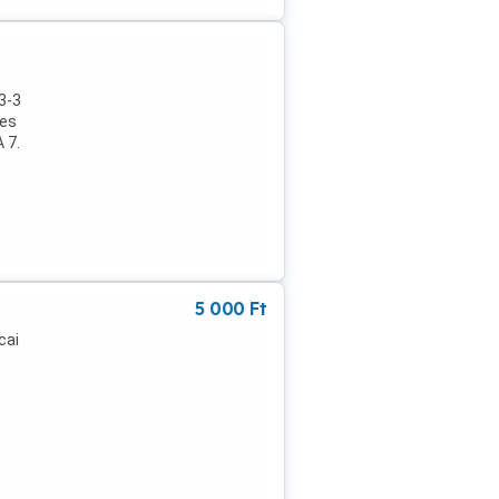
zítő
3-3
yes
 7.
 ki
5 000
Ft
cai