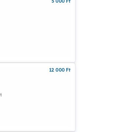
5 000
Ft
12 000
Ft
t
lható
an
,