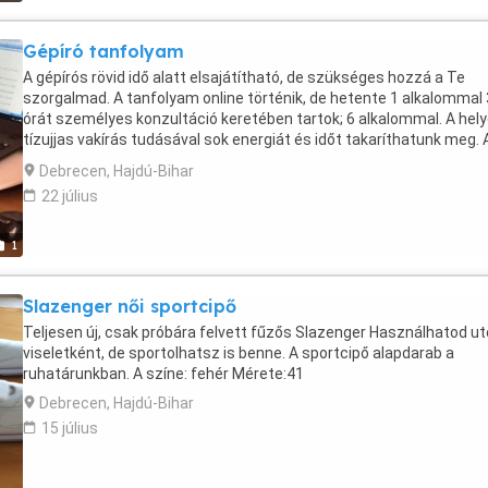
fájdalmaink enyhítésében Segíti egészségünk megtartását Kiegés
terápiás eszközként is kiváló
Gépíró tanfolyam
A gépírós rövid idő alatt elsajátítható, de szükséges hozzá a Te
szorgalmad. A tanfolyam online történik, de hetente 1 alkalommal 
órát személyes konzultáció keretében tartok; 6 alkalommal. A hel
tízujjas vakírás tudásával sok energiát és időt takaríthatunk meg. A
alkalommal vizsgáztatok, a sikeres vizsga után tanúsítványt állítok
Debrecen, Hajdú-Bihar
amivel el lehet helyezkedni, munkát kaphatsz.
22 július
1
Slazenger női sportcipő
Teljesen új, csak próbára felvett fűzős Slazenger Használhatod ut
viseletként, de sportolhatsz is benne. A sportcipő alapdarab a
ruhatárunkban. A színe: fehér Mérete:41
Debrecen, Hajdú-Bihar
15 július