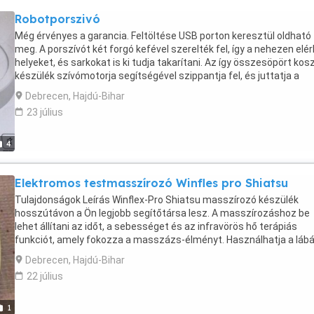
készülékünkkel gyerekjáték az eltömődött lefolyók tisztítása! A
Robotporszivó
termék tulajdonságai: Anyag: ABS műanyag Méret: 57 12,5 cm
Tartozékok: 1 db Duguláselhárító, lefolyótisztító készülék 6 db
Még érvényes a garancia. Feltöltése USB porton keresztül oldható
cserélhető fej
meg. A porszívót két forgó kefével szerelték fel, így a nehezen elé
helyeket, és sarkokat is ki tudja takarítani. Az így összesöpört kos
készülék szívómotorja segítségével szippantja fel, és juttatja a
kivehető, és könnyen tisztítható portartályába. Használata kemén
Debrecen, Hajdú-Bihar
sima padlón javasolt. Tulajdonságok: csendes működés
23 július
akadálykikerülés kivehető, mosható portartály
4
Elektromos testmasszírozó Winfles pro Shiatsu
Tulajdonságok Leírás Winflex-Pro Shiatsu masszírozó készülék
hosszútávon a Ön legjobb segítőtársa lesz. A masszírozáshoz be
lehet állítani az időt, a sebességet és az infravörös hő terápiás
funkciót, amely fokozza a masszázs-élményt. Használhatja a lábá
testén, nyakán. Teljes ellazulást biztosít. Az elektromos masszír
Debrecen, Hajdú-Bihar
segítségével egy fárasztó nap után kényelmesen ellazulhat,
22 július
feltöltődhet, otthonában élvezheti a shiatsu masszázs jótékony
hatásait. A shiatsu masszázs jótékony hatásai: Segíti a test
energiakeringésének harmóniáját megteremteni és fenntartani Se
1