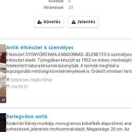
Követők
0
Hirdetések
13
Követés
Jelentés
Antik étkészlet 6 személyes
Étkészlet GYÖNYÖRŰ KAHLA MADONNÁS JELENETES 6 személyes
étkészlet eladó. Türingiában készült az 1952-es évben, minőségét
hitelesített laboratóriumok bizonyítják. A termék megfelel a
legszigorúbb minőségi követelményeknek is. Örökölt vitrinben tart
készlet. Made in GDR antik. Az étkészlet hibátlan, jól látható rajta a
Debrecen, Hajdú-Bihar
monogram. A készlet tartalma: KAHLA Madonnás 6 db lapostányér,
ma 09:51
db mélytányér, 6 db süteményes tányér, 1 db leveses tál fedővel, 1
süteményes kerek kínáló, 1 db pecsenyés tál, 2 db különböző mére
pörköltös és garnírungos tál, 1 db szószos edény tányérral és 2 db
13
teáscsésze aljjal.. Teljesen épen, sérülésmentesen eladó. Az ünn
szép, reprezentatív terítéke lehet. Antik darabok. Szállítását nem
Serlegváza antik
vállalom, fizetés készpénzzel.
Szakmári Károly munkája, monogramos kobaltkék alapszínnel, ara
színezéssel, jelenetes motívummal eladó. Magassága: 20 cm. Az