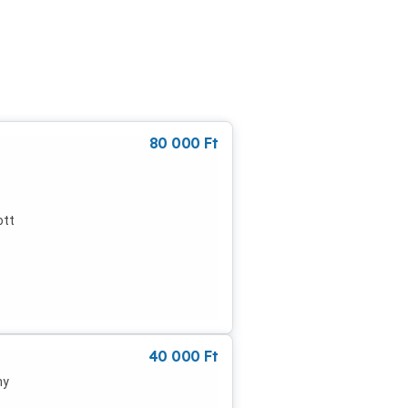
80 000
Ft
ott
 6
 db
tű
epek
40 000
Ft
ny