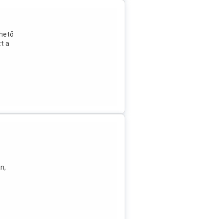
rhető
zt a
y,
n,
ozó
gít