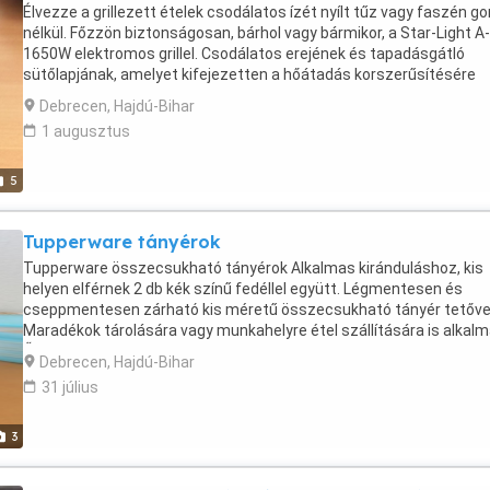
Élvezze a grillezett ételek csodálatos ízét nyílt tűz vagy faszén go
nélkül. Főzzön biztonságosan, bárhol vagy bármikor, a Star-Light A-
1650W elektromos grillel. Csodálatos erejének és tapadásgátló
sütőlapjának, amelyet kifejezetten a hőátadás korszerűsítésére
fejlesztettek ki, gyorsan és gond nélkül elkészítheti kedvenc ételei
Debrecen, Hajdú-Bihar
1650W, 35 x 25 cm, Üveg fedél, Fekete Star-Light A-1650W
1 augusztus
5
Tupperware tányérok
Tupperware összecsukható tányérok Alkalmas kiránduláshoz, kis
helyen elférnek 2 db kék színű fedéllel együtt. Légmentesen és
cseppmentesen zárható kis méretű összecsukható tányér tetőve
Maradékok tárolására vagy munkahelyre étel szállítására is alkalm
Űrtartalma kb. 1 liter
Debrecen, Hajdú-Bihar
31 július
3