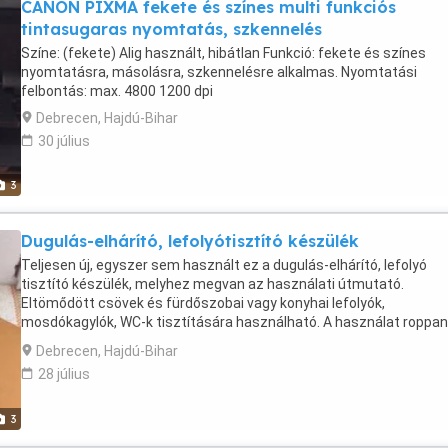
CANON PIXMA fekete és színes multi funkciós
tintasugaras nyomtatás, szkennelés
Színe: (fekete) Alig használt, hibátlan Funkció: fekete és színes
nyomtatásra, másolásra, szkennelésre alkalmas. Nyomtatási
felbontás: max. 4800 1200 dpi
Debrecen, Hajdú-Bihar
30 július
3
Dugulás-elhárító, lefolyótisztító készülék
Teljesen új, egyszer sem használt ez a dugulás-elhárító, lefolyó
tisztító készülék, melyhez megvan az használati útmutató.
Eltömődött csövek és fürdőszobai vagy konyhai lefolyók,
mosdókagylók, WC-k tisztítására használható. A használat roppan
egyszerű: válasszuk ki a megfelelő fejet, helyezzük fel, majd a
Debrecen, Hajdú-Bihar
magasnyomású pumpa segítségével pumpáljunk bele levegőt,
28 július
helyezzük az eldugult lefolyóra és nyomjuk meg a készüléken talá
gombot A kézikönyvben található biztonsági utasításokat szigorú
be kell tartani. A készülékhez különböző cserélhető fejek tartoznak
3
amelyek a különböző dugulások elhárítására alkalmasak. Ezzel a