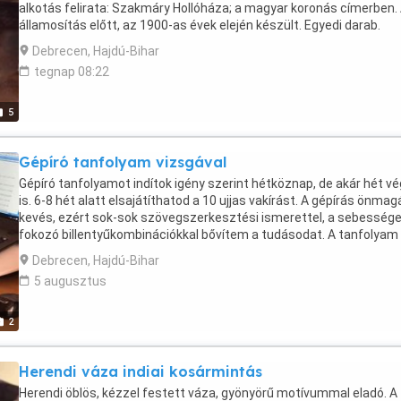
alkotás felirata: Szakmáry Hollóháza; a magyar koronás címerben.
államosítás előtt, az 1900-as évek elején készült. Egyedi darab.
Teljesen hibátlan, nem ragasztott, nem csorbult. Vitrinben tartott
Debrecen, Hajdú-Bihar
darab, még a hollóházi múzeumban sem találkoztam teljesen ép
tegnap 08:22
darabbal.
5
Gépíró tanfolyam vizsgával
Gépíró tanfolyamot indítok igény szerint hétköznap, de akár hét v
is. 6-8 hét alatt elsajátíthatod a 10 ujjas vakírást. A gépírás önma
kevés, ezért sok-sok szövegszerkesztési ismerettel, a sebesség
fokozó billentyűkombinációkkal bővítem a tudásodat. A tanfolyam
utáni vizsgáztatás ára benne van a tanfolyam árában.
Debrecen, Hajdú-Bihar
5 augusztus
2
Herendi váza indiai kosármintás
Herendi öblös, kézzel festett váza, gyönyörű motívummal eladó. A