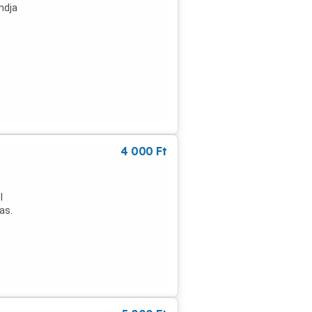
ndja
t.
4 000
Ft
l
as.