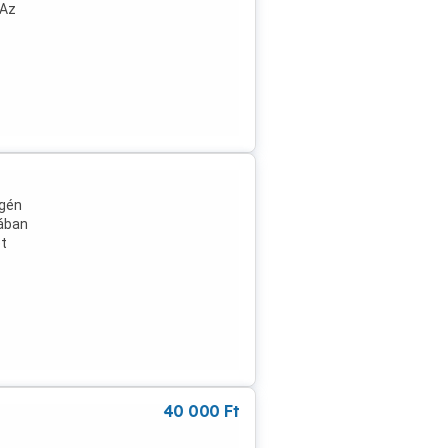
 Az
égén
gában
et
40 000
Ft