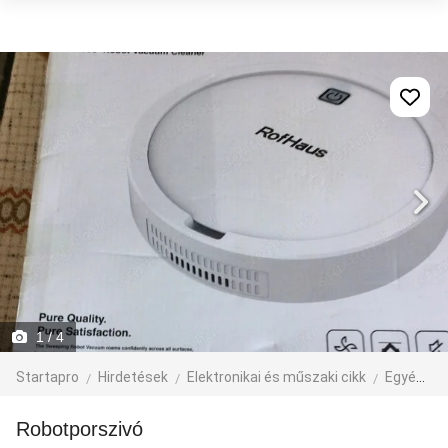
1
/ 4
Startapro
Hirdetések
Elektronikai és műszaki cikk
Egyéb műszaki cikk
Robotporszivó