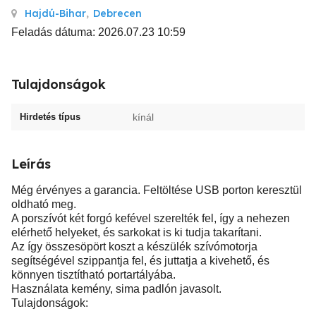
Hajdú-Bihar
,
Debrecen
Feladás dátuma: 2026.07.23 10:59
Tulajdonságok
Hirdetés típus
kínál
Leírás
Még érvényes a garancia. Feltöltése USB porton keresztül
oldható meg.
A porszívót két forgó kefével szerelték fel, így a nehezen
elérhető helyeket, és sarkokat is ki tudja takarítani.
Az így összesöpört koszt a készülék szívómotorja
segítségével szippantja fel, és juttatja a kivehető, és
könnyen tisztítható portartályába.
Használata kemény, sima padlón javasolt.
Tulajdonságok: