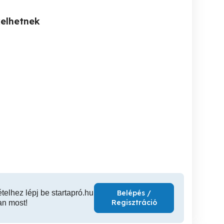
kelhetnek
Nagyméretű, tömör réz
Eladó.Árajánalat??és
porcelánszett eladó
mozsár eredeti törővel 3
Gobel
Debrecenben
kg vintage
Debrecen
Veszprém
K
36,000 Ft
18,000 Ft
ételhez lépj be startapró.hu
Belépés /
Regisztráció
an most!