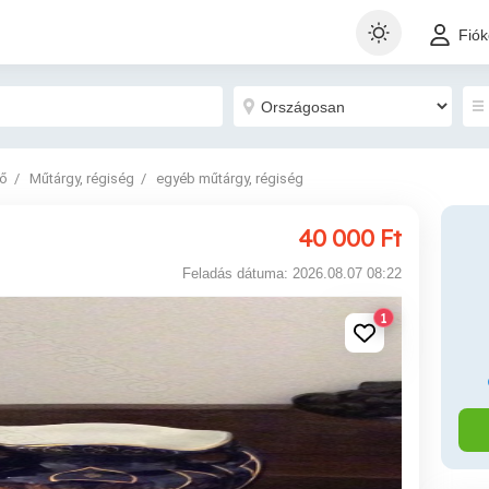
Fió
dő
Műtárgy, régiség
egyéb műtárgy, régiség
40 000
Ft
Feladás dátuma: 2026.08.07 08:22
1