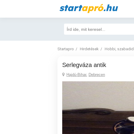
start
apró
.hu
Startapro
Hirdetések
Hobbi, szabadi
Serlegváza antik
Hajdú-Bihar
,
Debrecen