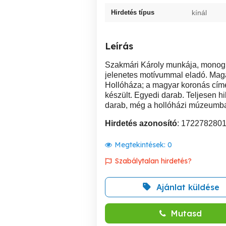
Hirdetés típus
kínál
Leírás
Szakmári Károly munkája, monogr
jelenetes motívummal eladó. Maga
Hollóháza; a magyar koronás címer
készült. Egyedi darab. Teljesen hib
darab, még a hollóházi múzeumba
Hirdetés azonosító
: 172278280
Megtekintések:
0
Szabálytalan hirdetés?
Ajánlat küldése
Mutasd