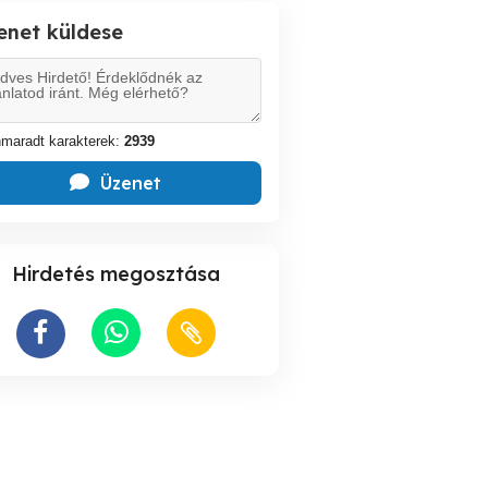
enet küldese
maradt karakterek:
2939
Üzenet
Hirdetés megosztása