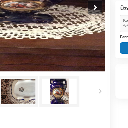
Üz
Fenn