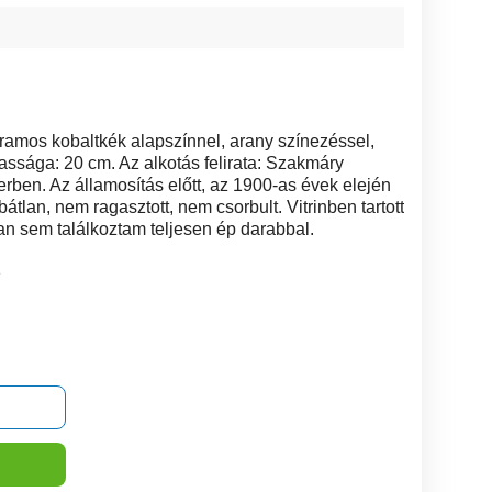
amos kobaltkék alapszínnel, arany színezéssel,
ssága: 20 cm. Az alkotás felirata: Szakmáry
ben. Az államosítás előtt, az 1900-as évek elején
átlan, nem ragasztott, nem csorbult. Vitrinben tartott
n sem találkoztam teljesen ép darabbal.
1