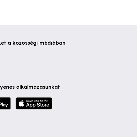
ket a közösségi médiában
ngyenes alkalmazásunkat