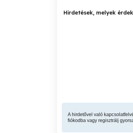
Hirdetések, melyek érde
2 db zsűrizett Bodó Károly
Antik CROWN Regál finom
festmény eladó
Debrecen
166,000 Ft
A hirdetővel való kapcsolatfelv
fiókodba vagy regisztrálj gyors