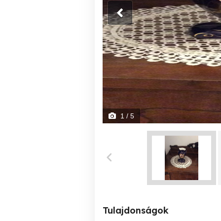
1
/ 5
Tulajdonságok