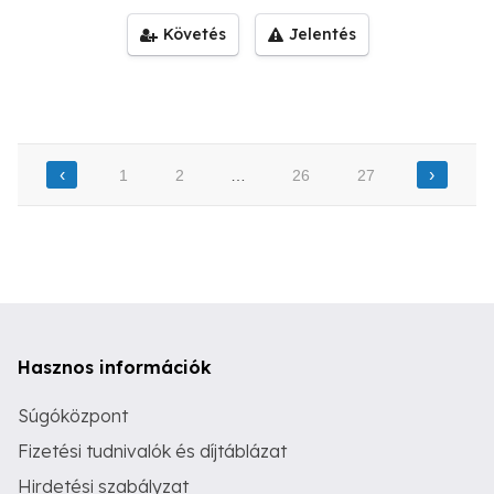
Követés
Jelentés
‹
›
1
2
…
26
27
Hasznos információk
Súgóközpont
Fizetési tudnivalók és díjtáblázat
Hirdetési szabályzat