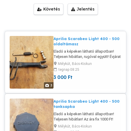
Követés
Jelentés
Aprilia Scarabeo Light 400 - 500
oldaltámasz
Eladó a képeken látható állapotban!
Teljesen hibátlan, rugóval együtt! Évjárat
2006-2008! Az ára fix 3000 Ft! Postázás
Mélykút, Bács-Kiskun
megoldható akár utánvétellel is! A
tegnap 08:25
postaköltség a vevőt terheli! Postai
3 000
Ft
díjak: Utánvétellel házhoz - 3020 Ft
Utánvétellel postán maradóként - 2760
3
Ft Utánvétellel MPL csomagautomatába
- 1985 Ft Előre utalással házhoz - 2470
Ft Előre utalással postán maradóként -
Aprilia Scarabeo Light 400 - 500
2210 Ft Előre utalással MPL
tanksapka
csomagautomatába - 1435 Ft Packeta is
Eladó a képeken látható állapotban!
megoldható!
Teljesen hibátlan! Az ára fix 1000 Ft!
Postázás megoldható akár utánvétellel
Mélykút, Bács-Kiskun
is! A postaköltség a vevőt terheli! Postai