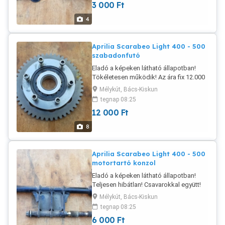
3 000
Ft
Utánvétellel postán maradóként - 2760
Ft Utánvétellel MPL csomagautomatába
4
- 1985 Ft Előre utalással házhoz - 2470
Ft Előre utalással postán maradóként -
2210 Ft Előre utalással MPL
Aprilia Scarabeo Light 400 - 500
csomagautomatába - 1435 Ft
szabadonfutó
Eladó a képeken látható állapotban!
Tökéletesen működik! Az ára fix 12.000
Ft! Postázás megoldható akár
Mélykút, Bács-Kiskun
utánvétellel is! A postaköltség a vevőt
tegnap 08:25
terheli! Postai díjak: Utánvétellel házhoz
12 000
Ft
- 3020 Ft Utánvétellel postán
maradóként - 2760 Ft Utánvétellel MPL
8
csomagautomatába - 1985 Ft Előre
utalással házhoz - 2470 Ft Előre
utalással postán maradóként - 2210 Ft
Aprilia Scarabeo Light 400 - 500
Előre utalással MPL
motortartó konzol
csomagautomatába - 1435 Ft Packeta is
Eladó a képeken látható állapotban!
megoldható!
Teljesen hibátlan! Csavarokkal együtt!
Évjárat 2006-2008! Az ára fix 6000 Ft!
Mélykút, Bács-Kiskun
Postázás megoldható akár utánvétellel
tegnap 08:25
is! A postaköltség a vevőt terheli! Postai
6 000
Ft
díjak: Utánvétellel házhoz - 3570 Ft