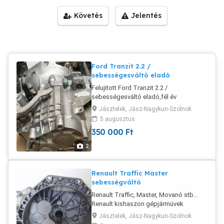
Követés
Jelentés
Ford Tranzit 2.2 /
sebességesváltó eladó
Felujitott Ford Tranzit 2.2 /
sebességesváltó eladó,fél év
garanciával
Jásztelek, Jász-Nagykun-Szolnok
5 augusztus
350 000
Ft
2
Renault Traffic Master
sebességváltó
Renault Traffic, Master, Movanó stb...
Renault kishaszon gépjármüvek
sebességválto felujitása 2-3 munkanap
Jásztelek, Jász-Nagykun-Szolnok
alatt fél év garanciával.Gyors, pontos,