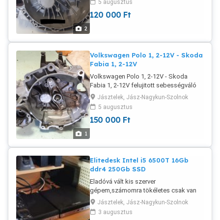
5 augusztus
preciz munka 12év tapasztalattal!
120 000
Ft
2
Volkswagen Polo 1, 2-12V - Skoda
Fabia 1, 2-12V
Volkswagen Polo 1, 2-12V - Skoda
Fabia 1, 2-12V felujitott sebességváló
eladó FÉl Év GaranciÁval!Nem csak meg
Jásztelek, Jász-Nagykun-Szolnok
van hirdetve, valóban eladó(néztem
5 augusztus
hirdetéseket és azt tapasztaltam, hogy
150 000
Ft
a legtöbb már nincs meg, ez valóban
fogható, vihető)Vállaljuk
1
sebességváltók javitását is!
Elitedesk Intel i5 6500T 16Gb
ddr4 250Gb SSD
Eladóvá vált kis szerver
gépem,számomra tökéletes csak van
belőle 2,max 35watt fogyasztás.tehát
Jásztelek, Jász-Nagykun-Szolnok
mehet éjjel nappal! Elitedesk Intel i5
3 augusztus
6500T 16Gb ddr4 250Gb SSD 6db usb-