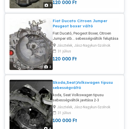
120 000
Ft
3
Fiat Ducato Citroen Jumper
Peugeot boxer váltó
Fiat Ducató, Peogeot Boxer, Citroen
Jumper stb... sebességváltók felujitása
2.3 munkanap alatt, fél év garanciával,
Jásztelek, Jász-Nagykun-Szolnok
gyors.pontos, preciz munka 12év
31 július
tapasztalattal!
120 000
Ft
2
Skoda,Seat,Volkswagen tipusu
sebességváltó
koda, Seat Volkswagen tipusu
sebességváltók javitása 2-3
munkanapos határidővel, fél év
Jásztelek, Jász-Nagykun-Szolnok
garanciával gyors pontos preciz munka
31 július
12-év tapasztalattal!
100 000
Ft
4