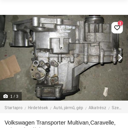
2
1
/ 3
Startapro
Hirdetések
Autó, jármű, gép
Alkatrész
Személyautó alkatrész
Volkswagen Transporter Multivan,Caravelle,