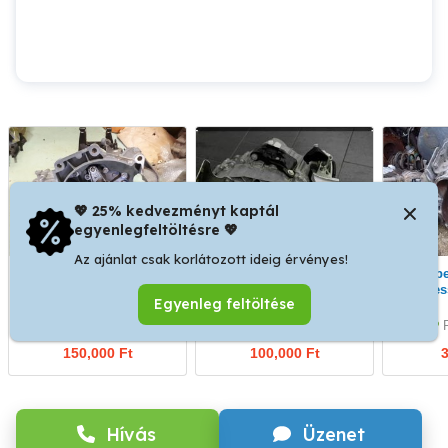
💖 25% kedvezményt kaptál
egyenlegfeltöltésre 💖
Az ajánlat csak korlátozott ideig érvényes!
Volkswagen Polo 1, 2-
Skoda,Seat,Volkswagen
Sebességváltó (5
12V - Skoda Fabia 1, 2-
tipusu sebességváltó
sebes
Egyenleg feltöltése
12V
Jásztelek
Jásztelek
150,000 Ft
100,000 Ft
3
Hívás
Üzenet