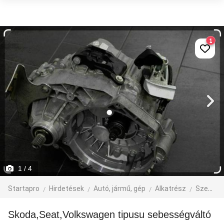
1
1
/ 4
Startapro
Hirdetések
Autó, jármű, gép
Alkatrész
Személyautó alkatrész
Skoda,Seat,Volkswagen tipusu sebességváltó