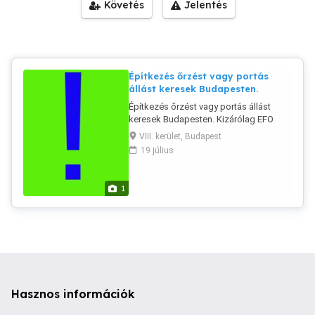
Követés
Jelentés
Építkezés őrzést vagy portás
állást keresek Budapesten.
Építkezés őrzést vagy portás állást
keresek Budapesten. Kizárólag EFO
bejelentéssel és heti kifizetéssel.
VIII. kerület, Budapest
Órabér: megbeszélés szerint. Érvényes
19 július
vagyonőri igazolvánnyal és
végzettséggel rendelkezem.
1
Hasznos információk