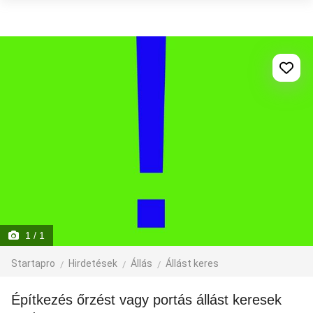
1
/ 1
Startapro
Hirdetések
Állás
Állást keres
Építkezés őrzést vagy portás állást keresek