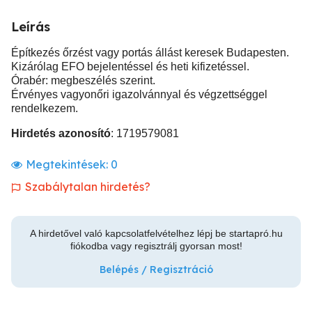
Leírás
Építkezés őrzést vagy portás állást keresek Budapesten.
Kizárólag EFO bejelentéssel és heti kifizetéssel.
Órabér: megbeszélés szerint.
Érvényes vagyonőri igazolvánnyal és végzettséggel
rendelkezem.
Hirdetés azonosító
: 1719579081
Megtekintések:
0
Szabálytalan hirdetés?
A hirdetővel való kapcsolatfelvételhez lépj be startapró.hu
fiókodba vagy regisztrálj gyorsan most!
Belépés / Regisztráció