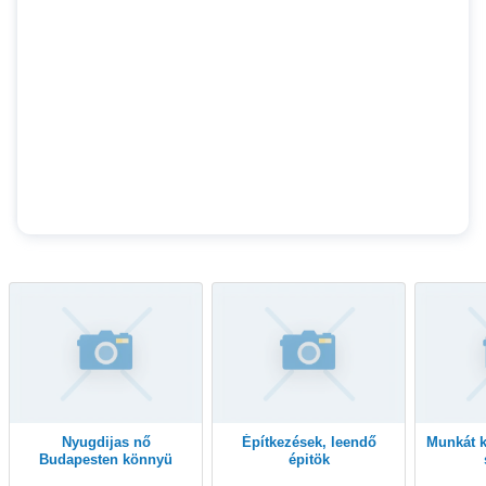
Nyugdijas nő
Építkezések, leendő
Munkát keresek a magam
Budapesten könnyü
épitök
munkát keres!