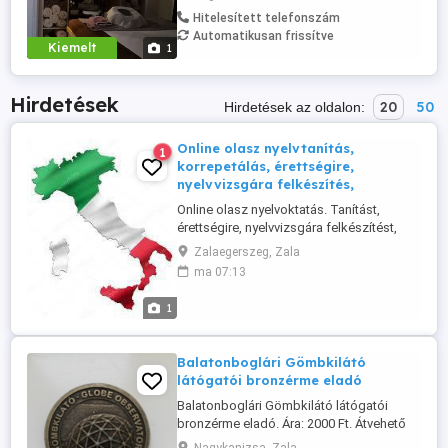
masszőrfiú vár szeretettel ! Cím:
Hitelesített telefonszám
8380,Hévíz, Kölcsey utca 4. (az udvarban
Automatikusan frissítve
vagyok a Lottózóval szemben)
Kiemelt
1
Hirdetések
20
50
Hirdetések az oldalon:
Online olasz nyelvtanítás,
1
korrepetálás, érettségire,
nyelvvizsgára felkészítés,
Online olasz nyelvoktatás. Tanítást,
érettségire, nyelvvizsgára felkészítést,
korrepetálást vállalok. Olasz nyelv és
Zalaegerszeg, Zala
irodalom szakos bölcsész és
ma 07:13
középiskolai tanári diplomámat a Pécsi
Tudományegyetemen szereztem. Az
1
egyetemi tanulmányaim idején egy évet
Milánóban éltem, később a munkám révén
Bolognában ...
Balatonboglári Gömbkilátó
látógatói bronzérme eladó
Balatonboglári Gömbkilátó látógatói
bronzérme eladó. Ára: 2000 Ft. Átvehető
Nagykanizsán, postázni tudom.