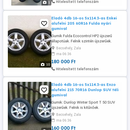
Hitelesített telefonszám
1
Eladó 4db 16-os 5x114.3-as Enkei
alufelni 205 60R16 Fulda nyári
gumival
Gumik Fulda Ecocontrol HP2 újszerű
állapotúak. Felnik szintén újszerűek.
Szélesség:6.5j. ET:40. Tehermentesítő
Becsehely, Zala
(agyméret) 67, 1mm-es.
ma 06:36
Használhatók:Hyundai, Kia, Suzuki,
180 000 Ft
Honda, Mazda, Mitsubishi, Toyota,
10
Subaru, Nissan, Crysler, Dodge, Renault,
Hitelesített telefonszám
Dacia, stb, stb
Eladó 4db 16-os 5x114.3-as Enzo
alufelni 215 70R16 Dunlop SUV téli
gumival
Gumik: Dunlop Winter Sport T 50 SUV
újszerűek. Felnik is kitűnőek.
Szélesség:7j. ET40. Tehermentesítő
Becsehely, Zala
(agyméret):70mm-es.
ma 06:36
Használhatók:Hyundai, Kia, Mitsubishi,
160 000 Ft
Toyota, Suzuki, Mazda, Honda, Subaru,