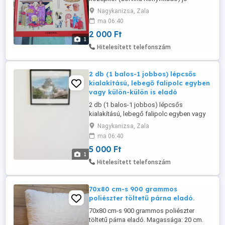
állapotban eladó! Ár: 2000 Ft Átvehető
Nagykanizsa, Zala
Nagykanizsán, postázni tudom.
ma 06:40
Érdeklődni: a 30/427-7142-s telefonon.
2 000 Ft
1
Hitelesített telefonszám
2 db (1 balos-1 jobbos) lépcsős
kialakítású, lebegő falipolc egyben
vagy külön-külön is eladó
2 db (1 balos-1 jobbos) lépcsős
kialakítású, lebegő falipolc egyben vagy
külön-külön is eladó. Mérete: 60 cm
Nagykanizsa, Zala
széles, 18 cm mély, 65 cm magas. Ára:
ma 06:40
5000 Ft db. Szállításban nem tudok
5 000 Ft
segíteni. Átvehető Nagykanizsán.
1
Hitelesített telefonszám
70x80 cm-s 900 grammos
poliészter töltetű párna eladó.
70x80 cm-s 900 grammos poliészter
töltetű párna eladó. Magassága: 20 cm.