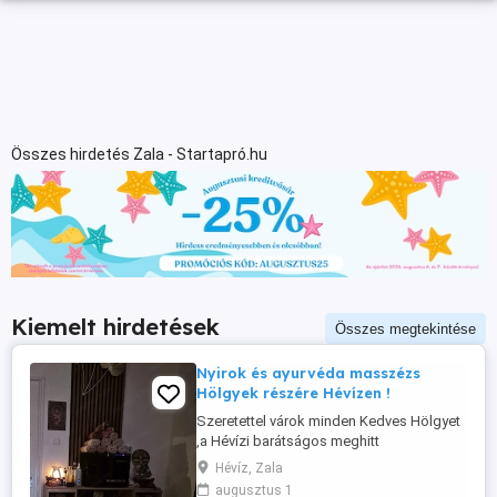
Összes hirdetés Zala - Startapró.hu
Kiemelt hirdetések
Összes megtekintése
Nyirok és ayurvéda masszézs
Hölgyek részére Hévízen !
Szeretettel várok minden Kedves Hölgyet
,a Hévízi barátságos meghitt
masszázskuckómba ! Profi masszázs
Hévíz, Zala
test és lélek számára ! Franky a
augusztus 1