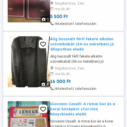
állapotban eladó! Ár: 5500 Ft Átvehető
Nagykanizsa, Zala
Nagykanizsán, postázni tudom.
ma 06:40
Érdeklődni: a 30/427-7142-s telefonon.
5 500 Ft
1
Hitelesített telefonszám
Alig használt férfi fekete alkalmi
szövetkabát (56-os méretben) jó
állapotban eladó
Alig használt férfi fekete alkalmi
szövetkabát (56-os méretben) jó
állapotban eladó. Tökéletes választás a
Nagykanizsa, Zala
hidegebb időkre, színházba, elegáns
ma 06:40
rendezvényekre! Olasz termék és
16 000 Ft
minőség. Viselése kb. 180-195 cm magas
4
férfiak részére ajánlott. Ára: 16000 Ft.
Hitelesített telefonszám
Átvehető Nagykanizsán.
Giovanni Caselli: A római kor és a
korai középkor (Corvina
Könyvkiadó) eladó
Giovanni Caselli: A római kor és a korai
középkor (Corvina Könyvkiadó) jó