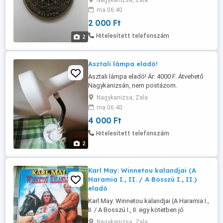
Nagykanizsa, Zala
ma 06:40
2 000 Ft
Hitelesített telefonszám
2
Asztali lámpa eladó!
Asztali lámpa eladó! Ár: 4000 F. Átvehető
Nagykanizsán, nem postázom.
Nagykanizsa, Zala
ma 06:40
4 000 Ft
Hitelesített telefonszám
2
Karl May: Winnetou kalandjai (A
Haramia I., II. / A Bosszú I., II.)
eladó
Karl May: Winnetou kalandjai (A Haramia I.,
II. / A Bosszú I., II. egy kötetben jó
állapotban eladó! Ár: 4900 Ft Átvehető
Nagykanizsa, Zala