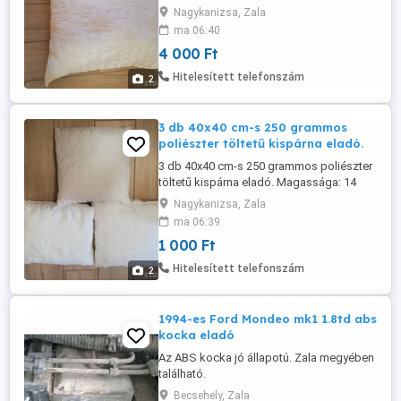
Szegély alak: Overlock. Nagyon puha,
Nagykanizsa, Zala
kényelmes az alvás rajta. Ár: 4000 Ft.
ma 06:40
Átvehető Nagykanizsán, nem postázom.
4 000 Ft
Hitelesített telefonszám
2
3 db 40x40 cm-s 250 grammos
poliészter töltetű kispárna eladó.
3 db 40x40 cm-s 250 grammos poliészter
töltetű kispárna eladó. Magassága: 14
cm. Szegély alak: Overlock. Nagyon puha,
Nagykanizsa, Zala
kényelmes az alvás rajta. Ár: 1000 Ft/db.
ma 06:39
Átvehető Nagykanizsán, nem postázom
1 000 Ft
Hitelesített telefonszám
2
1994-es Ford Mondeo mk1 1.8td abs
kocka eladó
Az ABS kocka jó állapotú. Zala megyében
található.
Becsehely, Zala