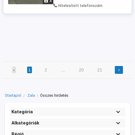
4
Nissan, Dodge, Crysler, Renault, Dacia,
Hitelesített telefonszám
stb, stb.
›
‹
1
2
…
20
21
Startapró
Zala
Összes hirdetés
Kategória
Alkategóriák
Régió