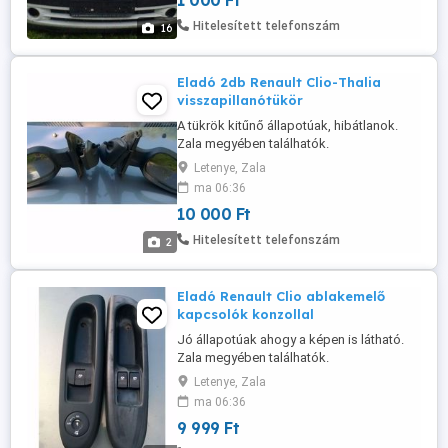
1 000 Ft
Hitelesített telefonszám
16
Eladó 2db Renault Clio-Thalia
visszapillanótükör
A tükrök kitűnő állapotúak, hibátlanok.
Zala megyében találhatók.
Letenye, Zala
ma 06:36
10 000 Ft
Hitelesített telefonszám
2
Eladó Renault Clio ablakemelő
kapcsolók konzollal
Jó állapotúak ahogy a képen is látható.
Zala megyében találhatók.
Letenye, Zala
ma 06:36
9 999 Ft