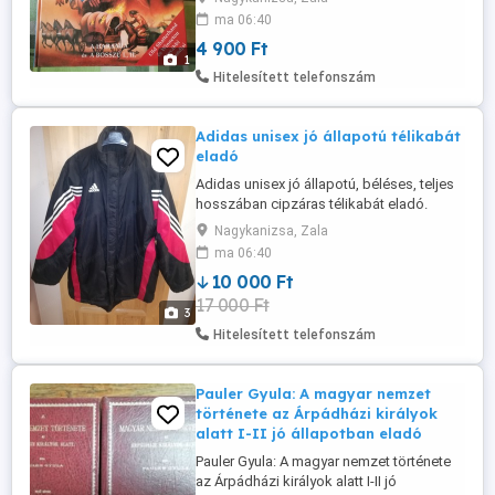
Nagykanizsán, postázni tudom.
ma 06:40
Érdeklődni: a 30/427-7142-s telefonon.
4 900 Ft
1
Hitelesített telefonszám
Adidas unisex jó állapotú télikabát
eladó
Adidas unisex jó állapotú, béléses, teljes
hosszában cipzáras télikabát eladó.
Méret: 42-44. Kb. 185-190 cm magas
Nagykanizsa, Zala
embereknek ideális méret. Anyaga: 100 %
ma 06:40
polyamid. Ár: 10000 Ft. Átvehető
10 000 Ft
Nagykanizsán.
17 000 Ft
3
Hitelesített telefonszám
Pauler Gyula: A magyar nemzet
története az Árpádházi királyok
alatt I-II jó állapotban eladó
Pauler Gyula: A magyar nemzet története
az Árpádházi királyok alatt I-II jó