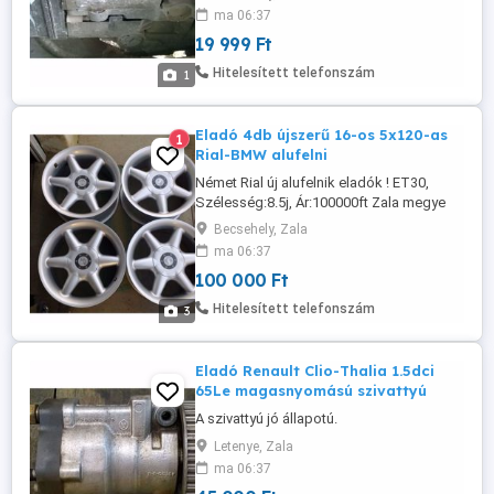
ma 06:37
19 999 Ft
Hitelesített telefonszám
1
Eladó 4db újszerű 16-os 5x120-as
1
Rial-BMW alufelni
Német Rial új alufelnik eladók ! ET30,
Szélesség:8.5j, Ár:100000ft Zala megye
Becsehely, Zala
ma 06:37
100 000 Ft
Hitelesített telefonszám
3
Eladó Renault Clio-Thalia 1.5dci
65Le magasnyomású szivattyú
A szivattyú jó állapotú.
Letenye, Zala
ma 06:37