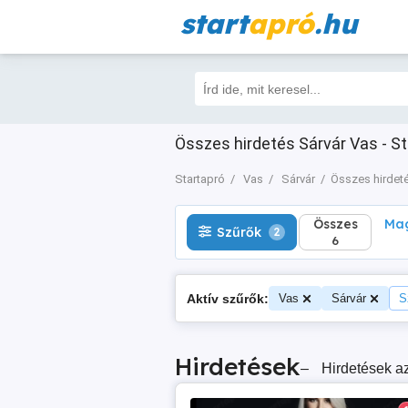
start
apró
.hu
Összes
Magá
Szűrők
2
6
Összes hirdetés Sárvár Vas - St
Startapró
Vas
Sárvár
Összes hirdet
Összes
Mag
Szűrők
2
6
Aktív szűrők:
Vas
Sárvár
S
Hirdetések
–
Hirdetések az