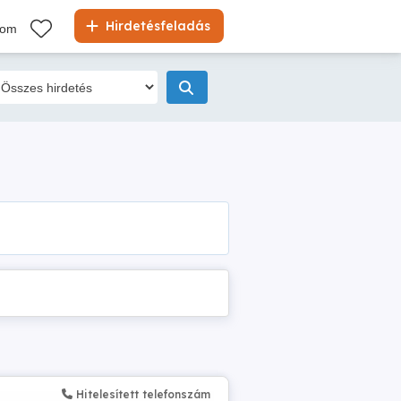
Hirdetésfeladás
kom
Hitelesített telefonszám