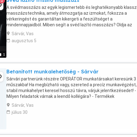
Svéd lazító frissítő masszázs
10
A svédmasszázs az egyik legismertebb és leghatékonyabb klassz
masszázstechnika, amely átmozgatja az izmokat, fokozza a
vérkeringést és garantáltan kikergeti a feszültséget a
mindennapjaidból. Miben segít a svéd lazító masszázs? Oldja az
izomcsomókat a nyak, a váll és a hát területén. Szelídíti ...
Sárvár, Vas
augusztus 5
1
Betanított munkalehetőség - Sárvár
Sárvári partnerünk részére OPERÁTOR munkatársakat keresünk 3
műszakba! Ha megbízható vagy, szereted a precíz munkavégzést,
stabil munkahelyet keresel hosszú távra, várjuk jelentkezésedet! -
Milyen feladatok várnak a leendő kollégára? - Termékek
összeszerelése és gyártása munkautasítás alapján - ...
Sárvár, Vas
július 30