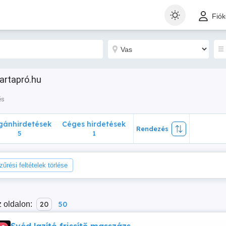
nhirdetések
Céges hirdetések
Rendezés
Fió
5
1
artapró.hu
és
ánhirdetések
Céges hirdetések
Rendezés
5
1
zűrési feltételek törlése
 oldalon:
20
50