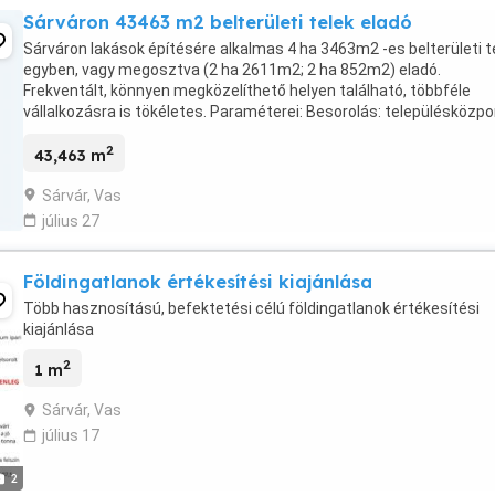
Sárváron 43463 m2 belterületi telek eladó
Sárváron lakások építésére alkalmas 4 ha 3463m2 -es belterületi t
egyben, vagy megosztva (2 ha 2611m2; 2 ha 852m2) eladó.
Frekventált, könnyen megközelíthető helyen található, többféle
vállalkozásra is tökéletes. Paraméterei: Besorolás: településközpo
vegyes terület Beépíthetőség: szabadonálló A ...
2
43,463 m
Sárvár, Vas
július 27
Földingatlanok értékesítési kiajánlása
Több hasznosítású, befektetési célú földingatlanok értékesítési
kiajánlása
2
1 m
Sárvár, Vas
július 17
2