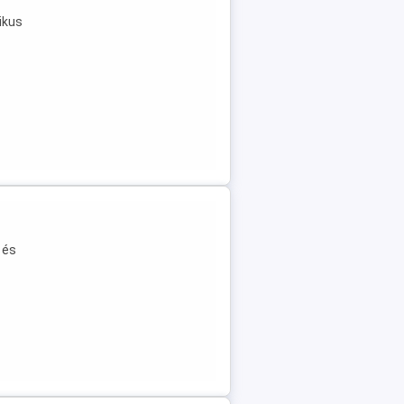
ikus
 és