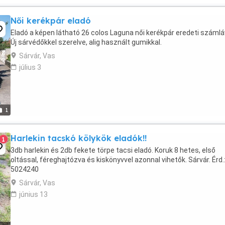
Női kerékpár eladó
Eladó a képen látható 26 colos Laguna női kerékpár eredeti számlá
Új sárvédőkkel szerelve, alig használt gumikkal.
Sárvár, Vas
július 3
1
Harlekin tacskó kölykök eladók!!
1
3db harlekin és 2db fekete törpe tacsi eladó. Koruk 8 hetes, első
oltással, féreghajtózva és kiskönyvvel azonnal vihetők. Sárvár. Érd.
5024240
Sárvár, Vas
június 13