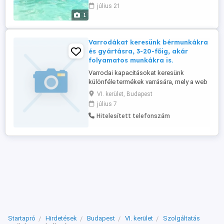
Adózásban is tudunk segíteni! Ingyenes
július 21
szállás biztosítással! Tulajdonos
1
keressen bizalommal.
Varrodákat keresünk bérmunkákra
és gyártásra, 3-20-főig, akár
folyamatos munkákra is.
Varrodai kapacitásokat keresünk
különféle termékek varrására, mely a web
oldalunkon megtekinthetők és
VI. kerület, Budapest
folyamatosan frissülnek. Szolgáltatásaink
július 7
alapján aki munkát keres, az talál is, mivel
Hitelesített telefonszám
szerződött partnereinket folyamatosan 1-
órán belül értesítjük az újabb és újabb
megrendelési igényekről, mely alapján ...
Startapró
Hirdetések
Budapest
VI. kerület
Szolgáltatás