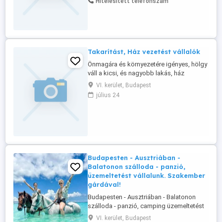
Hitelesített telefonszám
Takarítást, Ház vezetést vállalók
Önmagára és környezetére igényes, hölgy
váll a kicsi, és nagyobb lakás, ház
komplett takarítását Bp és közeli
VI. kerület, Budapest
terúleten. Iroda, irodaház takarítását 4500
július 24
Ft óra
Budapesten - Ausztriában -
Balatonon szálloda - panzió,
üzemeltetést vállalunk. Szakember
gárdával!
Budapesten - Ausztriában - Balatonon
szálloda - panzió, camping üzemeltetést
vállalunk. Szakember gárdával!
VI. kerület, Budapest