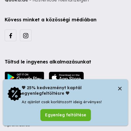
Kövess minket a közösségi médiában
Töltsd le ingyenes alkalmazásunkat
💖 25% kedvezményt kaptál
egyenlegfeltöltésre 💖
Az ajánlat csak korlátozott ideig érvényes!
© 2026 Startapró S.R.L. | Bulevardul Dacia nr 34, Oradea
Egyenleg feltöltése
410346, Romania | Tax ID: RO44483373 -
Ingyenes
Apróhirdetés