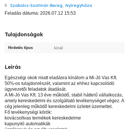
Szabolcs-Szatmár-Bereg
,
Nyíregyháza
Feladás dátuma: 2026.07.12 15:53
Tulajdonságok
Hirdetés típus
kínál
Leírás
Egészségi okok miatt eladásra kínálom a Mi-Jó Vas Kft.
50%-os tulajdonrészét, valamint az ehhez kapcsolódó
ügyvezetői feladatok átadását.
A Mi-Jó Vas Kft. 13 éve működő, stabil hátterű vállalkozás,
amely kereskedelmi és szolgáltató tevékenységet végez. A
cég jelenleg működő kereskedelmi üzletet üzemeltet.
Fő tevékenységi körök:
kovácsoltvas termékek kereskedelme
kapunyitó automatikák