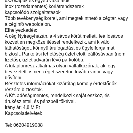
úszókapuk és egyéb vasalatok
inox (rozsdamentes) korlátrendszerek
kapcsolódó szolgáltatások
Több tevékenységikörrel, ami megtekinthető a cégtár, vagy
a céginfó weboldalon.
Elhelyezkedés:
A cég Nyíregyházán, a 4 sávos körút mellett, leállósávos
közvetlen megközelítéssel rendelkezik, ami kiváló
láthatóságot, könnyű árufogadást és ügyfélforgalmat
biztosít. Parkolási lehetőség üzlet előtt leállósávban (nem
fizetős), üzlet udvarán lévő parkolóba.
A tulajdonrész alkalmas olyan vállalkozónak, aki egy
bevezetett, ismert céget szeretne tovább vinni, vagy
bővíteni.
Részletes információkat kizárólag komoly érdeklődők
részére biztosítok.
A Kft. adóságmentes, rendelkezik saját eszköz, és
árukészlettel, és pénzbeli tőkével.
Irány ár: 4,8 M Ft
Kapcsolatfelvétel:
Tel: 06204919088