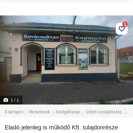
1
1
/ 1
Startapro
Hirdetések
Szolgáltatás
Üzleti szolgáltatás
Üzl
Eladó jelenleg is működő Kft. tulajdonrésze