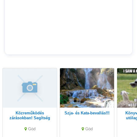
Közreműködés
Szja- és Kata-bevallás!!!
Könyvelést vállalok-
zárásokban! Segítség
utólag
felajánlás!!! :D
vis
Göd
Göd