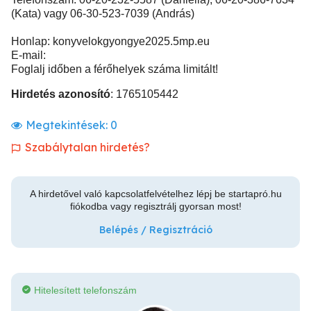
(Kata) vagy 06-30-523-7039 (András)
Honlap: konyvelokgyongye2025.5mp.eu
E-mail:
Foglalj időben a férőhelyek száma limitált!
Hirdetés azonosító
: 1765105442
Megtekintések:
0
Szabálytalan hirdetés?
A hirdetővel való kapcsolatfelvételhez lépj be startapró.hu
fiókodba vagy regisztrálj gyorsan most!
Belépés / Regisztráció
Hitelesített telefonszám