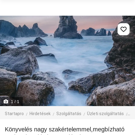
1
/ 1
Startapro
Hirdetések
Szolgáltatás
Üzleti szolgáltatás
Kö
Könyvelés nagy szakértelemmel,megbízható