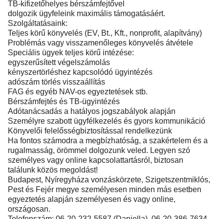
TB-kifizetőhelyes bérszámfejtővel
dolgozik ügyfeleink maximális támogatásáért.
Szolgáltatásaink:
Teljes körű könyvelés (EV, Bt., Kft., nonprofit, alapítvány)
Problémás vagy visszamenőleges könyvelés átvétele
Speciális ügyek teljes körű intézése:
egyszerűsített végelszámolás
kényszertörléshez kapcsolódó ügyintézés
adószám törlés visszaállítás
FAG és egyéb NAV-os egyeztetések stb.
Bérszámfejtés és TB-ügyintézés
Adótanácsadás a hatályos jogszabályok alapján
Személyre szabott ügyfélkezelés és gyors kommunikáció
Könyvelői felelősségbiztosítással rendelkezünk
Ha fontos számodra a megbízhatóság, a szakértelem és a
rugalmasság, örömmel dolgozunk veled. Legyen szó
személyes vagy online kapcsolattartásról, biztosan
találunk közös megoldást!
Budapest, Nyíregyháza vonzáskörzete, Szigetszentmiklós,
Pest és Fejér megye személyesen minden más esetben
egyeztetés alapján személyesen és vagy online,
országosan.
Telefonszám: 06-20-232-5587 (Daniella), 06-20-386-7634