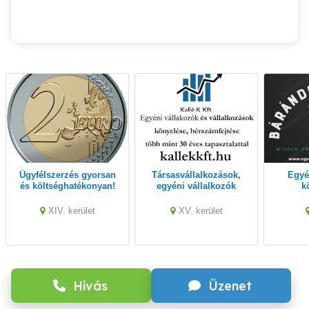
Ügyfélszerzés gyorsan
Társasvállalkozások,
Egyéni vállalkozó
és költséghatékonyan!
egyéni vállalkozók
k
könyvelése
XIV. kerület
XV. kerület
Hívás
Üzenet