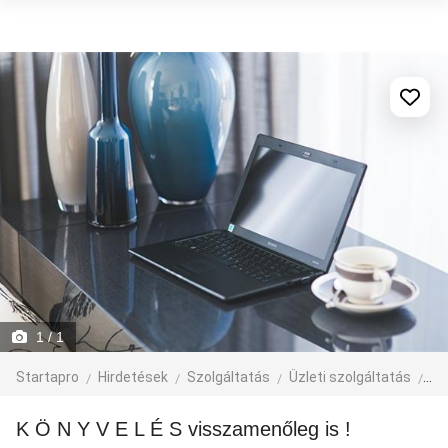
1
/ 1
Startapro
Hirdetések
Szolgáltatás
Üzleti szolgáltatás
Kö
K Ö N Y V E L É S visszamenőleg is !