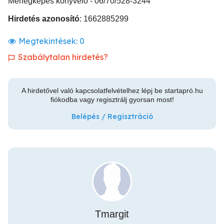
Mérlegképes könyvelő - 06/70/528-3244
Hirdetés azonosító
: 1662885299
Megtekintések:
0
Szabálytalan hirdetés?
A hirdetővel való kapcsolatfelvételhez lépj be startapró.hu
fiókodba vagy regisztrálj gyorsan most!
Belépés / Regisztráció
Tmargit