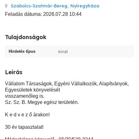
Szabolcs-Szatmár-Bereg
,
Nyíregyháza
Feladás dátuma: 2026.07.28 10:44
Tulajdonságok
Hirdetés típus
kínál
Leírás
Vállalom Társaságok, Egyéni Vállalkozók, Alapítványok,
Egyesületek könyvelését
visszamenőleg is.
Sz. Sz. B. Megye egész területén.
K e d v e z ő árakon!
30 év tapasztalat!