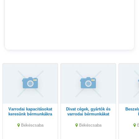
Varrodai kapacitásokat
Divat cégek, gyártók és
Beszelgetnek barkivel
keresünk bérmunkákra
varrodai bérmunkákat
és gyártásra, bel és
vállaló vállalkozások
külföldi megrendelők
figyelmébe ajánlom.
Békéscsaba
Békéscsaba
részére.