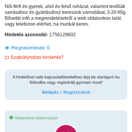
Női-férfi és gyerek, alsó és felső ruházat, valamint textíliák
varrásához és gyártásához keresünk varrodákat, 3-20-főig
Bővebb infó a megrendelésekről a web oldalunkon talál,
vagy telefonon elérhet, ha munkát keres.
Hirdetés azonosító
: 1756129602
Megtekintések:
0
Szabálytalan hirdetés?
A hirdetővel való kapcsolatfelvételhez lépj be startapró.hu
fiókodba vagy regisztrálj gyorsan most!
Belépés / Regisztráció
Hitelesített telefonszám