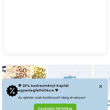
💖 25% kedvezményt kaptál
egyenlegfeltöltésre 💖
Az ajánlat csak korlátozott ideig érvényes!
Kölcsönöket és
Divat cégek, gyártók és
Varrodákat keresünk
befektetéseket kínálunk:
varrodai bérmunkákat
azonn
Egyenleg feltöltése
pénzügyi megoldást
vállaló vállalkozások
bé