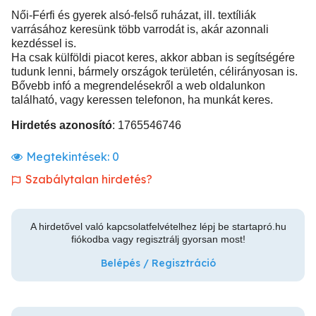
Női-Férfi és gyerek alsó-felső ruházat, ill. textíliák
varrásához keresünk több varrodát is, akár azonnali
kezdéssel is.
Ha csak külföldi piacot keres, akkor abban is segítségére
tudunk lenni, bármely országok területén, célirányosan is.
Bővebb infó a megrendelésekről a web oldalunkon
található, vagy keressen telefonon, ha munkát keres.
Hirdetés azonosító
: 1765546746
Megtekintések:
0
Szabálytalan hirdetés?
A hirdetővel való kapcsolatfelvételhez lépj be startapró.hu
fiókodba vagy regisztrálj gyorsan most!
Belépés / Regisztráció