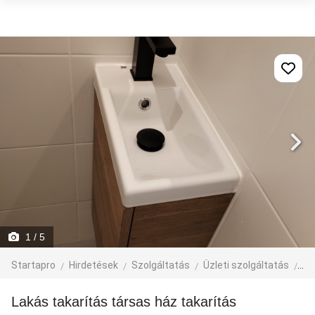
1
/ 5
Startapro
Hirdetések
Szolgáltatás
Üzleti szolgáltatás
eg
Lakás takarítás társas ház takarítás