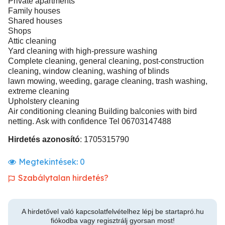
Private apartments
Family houses
Shared houses
Shops
Attic cleaning
Yard cleaning with high-pressure washing
Complete cleaning, general cleaning, post-construction
cleaning, window cleaning, washing of blinds
lawn mowing, weeding, garage cleaning, trash washing,
extreme cleaning
Upholstery cleaning
Air conditioning cleaning Building balconies with bird
netting. Ask with confidence Tel 06703147488
Hirdetés azonosító
: 1705315790
Megtekintések:
0
Szabálytalan hirdetés?
A hirdetővel való kapcsolatfelvételhez lépj be startapró.hu
fiókodba vagy regisztrálj gyorsan most!