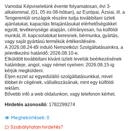
Varrodai Képviseletünk évente folyamatosan, évi 3-
alkalommal, (01, 05 és 08-hóban), az Európai, Ázsiai, ill. a
Tengerentúli országok részére tudja továbbítani üzleti
ajánlatukat, kapacitás felajánlásukat elérhetőségükkel
együtt, tevékenysége alapján, célirányosan, ha külföldi
munkát, ill. kapcsolatokat keresnek, bérmunka, gyártás,
vagy saját gyártású termékük értékesítésére.
A 2026.08.24-től induló Nemzetközi Szolgáltatásainkra, a
jelentkezési határidő: 2026.08.10-e.
Elküldött továbbítani kívánt üzleti levelük beérkezésének
határideje, angol, vagy német nyelven: 2026.08.15-ig
kérjük megküldeni.
Éljen ezzel az egyedülálló szolgáltatásunkkal, mivel
többet ér cégének, vállalkozásának, mint egy külföldi
reklám.
Bővebb infó a web oldalunkon, vagy telefonon kérhet.
Hirdetés azonosító
: 1782299274
Megtekintések:
0
Szabálytalan hirdetés?