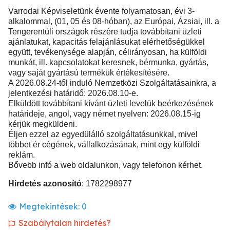
Varrodai Képviseletünk évente folyamatosan, évi 3-
alkalommal, (01, 05 és 08-hóban), az Európai, Ázsiai, ill. a
Tengerentúli országok részére tudja továbbítani üzleti
ajánlatukat, kapacitás felajánlásukat elérhetőségükkel
együtt, tevékenysége alapján, célirányosan, ha külföldi
munkát, ill. kapcsolatokat keresnek, bérmunka, gyártás,
vagy saját gyártású termékük értékesítésére.
A 2026.08.24-től induló Nemzetközi Szolgáltatásainkra, a
jelentkezési határidő: 2026.08.10-e.
Elküldött továbbítani kívánt üzleti levelük beérkezésének
határideje, angol, vagy német nyelven: 2026.08.15-ig
kérjük megküldeni.
Éljen ezzel az egyedülálló szolgáltatásunkkal, mivel
többet ér cégének, vállalkozásának, mint egy külföldi
reklám.
Bővebb infó a web oldalunkon, vagy telefonon kérhet.
Hirdetés azonosító
: 1782298977
Megtekintések:
0
Szabálytalan hirdetés?