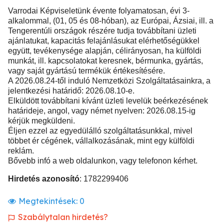
Varrodai Képviseletünk évente folyamatosan, évi 3-
alkalommal, (01, 05 és 08-hóban), az Európai, Ázsiai, ill. a
Tengerentúli országok részére tudja továbbítani üzleti
ajánlatukat, kapacitás felajánlásukat elérhetőségükkel
együtt, tevékenysége alapján, célirányosan, ha külföldi
munkát, ill. kapcsolatokat keresnek, bérmunka, gyártás,
vagy saját gyártású termékük értékesítésére.
A 2026.08.24-től induló Nemzetközi Szolgáltatásainkra, a
jelentkezési határidő: 2026.08.10-e.
Elküldött továbbítani kívánt üzleti levelük beérkezésének
határideje, angol, vagy német nyelven: 2026.08.15-ig
kérjük megküldeni.
Éljen ezzel az egyedülálló szolgáltatásunkkal, mivel
többet ér cégének, vállalkozásának, mint egy külföldi
reklám.
Bővebb infó a web oldalunkon, vagy telefonon kérhet.
Hirdetés azonosító
: 1782299406
Megtekintések:
0
Szabálytalan hirdetés?