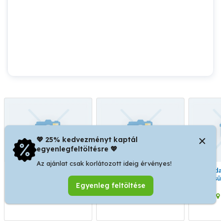
💖 25% kedvezményt kaptál
egyenlegfeltöltésre 💖
Az ajánlat csak korlátozott ideig érvényes!
Divat cégek, gyártók és
Varrodákat keresünk
Varrodai kapacitásokat
varrodai bérmunkákat
azonnali kezdéssel,
keresü
Egyenleg feltöltése
vállaló vállalkozások
bérmunkákra.
külfö
figyelmébe ajánlom.
bér
Debrecen
Debrecen
g