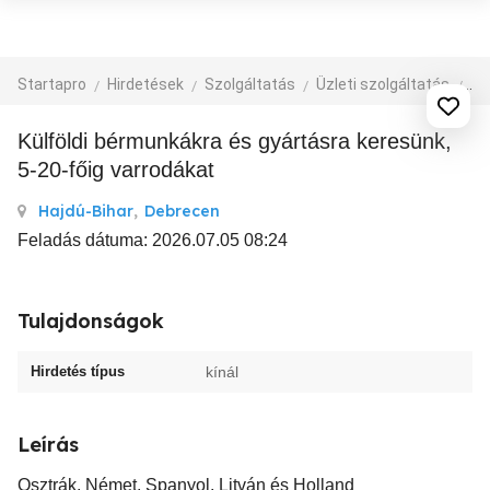
Startapro
Hirdetések
Szolgáltatás
Üzleti szolgáltatás
eg
Külföldi bérmunkákra és gyártásra keresünk,
5-20-főig varrodákat
Hajdú-Bihar
,
Debrecen
Feladás dátuma: 2026.07.05 08:24
Tulajdonságok
Hirdetés típus
kínál
Leírás
Osztrák, Német, Spanyol, Litván és Holland