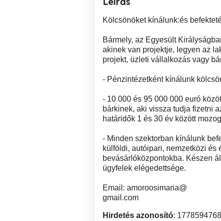
Leírás
Kölcsönöket kínálunk:és befekteté
Bármely, az Egyesült Királyságb
akinek van projektje, legyen az l
projekt, üzleti vállalkozás vagy bá
- Pénzintézetként kínálunk kölcsö
- 10 000 és 95 000 000 euró közö
bárkinek, aki vissza tudja fizetni 
határidők 1 és 30 év között mozo
- Minden szektorban kínálunk befek
külföldi, autóipari, nemzetközi és
bevásárlóközpontokba. Készen áll
ügyfelek elégedettsége.
Email: amoroosimaria@
gmail.com
Hirdetés azonosító
: 177859476