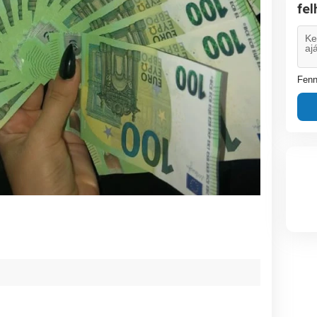
fe
Fenn