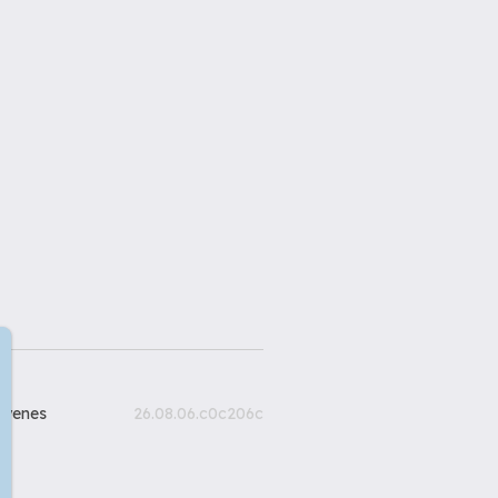
gyenes
26.08.06.c0c206c