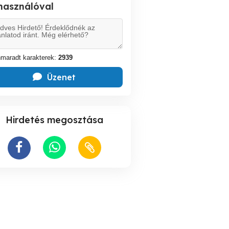
lhasználóval
maradt karakterek:
2939
Üzenet
Hirdetés megosztása