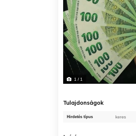
1
/ 1
Tulajdonságok
Hirdetés típus
keres