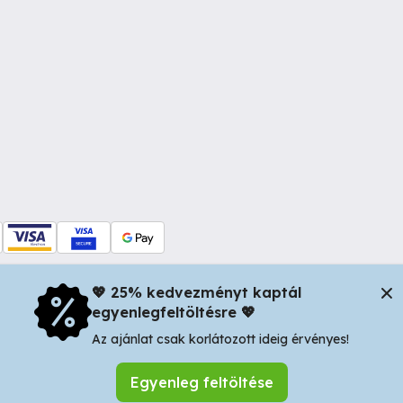
💖 25% kedvezményt kaptál
egyenlegfeltöltésre 💖
dul Dacia nr 34, Oradea 410346, Romania | Tax ID: RO44483373 -
In
Az ajánlat csak korlátozott ideig érvényes!
Egyenleg feltöltése