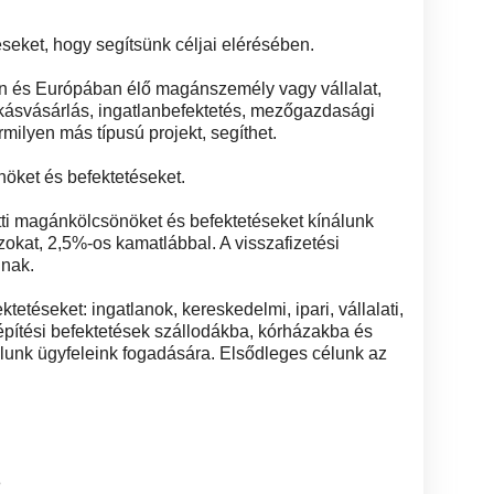
seket, hogy segítsünk céljai elérésében.
an és Európában élő magánszemély vagy vállalat,
akásvásárlás, ingatlanbefektetés, mezőgazdasági
rmilyen más típusú projekt, segíthet.
nöket és befektetéseket.
tti magánkölcsönöket és befektetéseket kínálunk
azokat, 2,5%-os kamatlábbal. A visszafizetési
gnak.
tetéseket: ingatlanok, kereskedelmi, ipari, vállalati,
 építési befektetések szállodákba, kórházakba és
unk ügyfeleink fogadására. Elsődleges célunk az
8