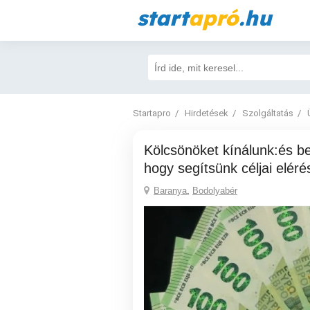
start
apró
.hu
Startapro
Hirdetések
Szolgáltatás
Kölcsönöket kínálunk:és befektetéseket,
hogy segítsünk céljai elér
Baranya
,
Bodolyabér