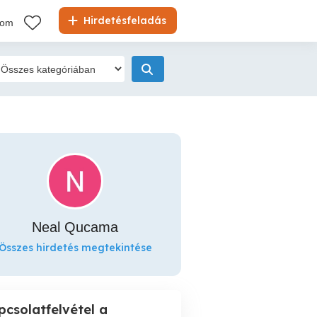
Hirdetésfeladás
kom
Neal Qucama
Összes hirdetés megtekintése
pcsolatfelvétel a