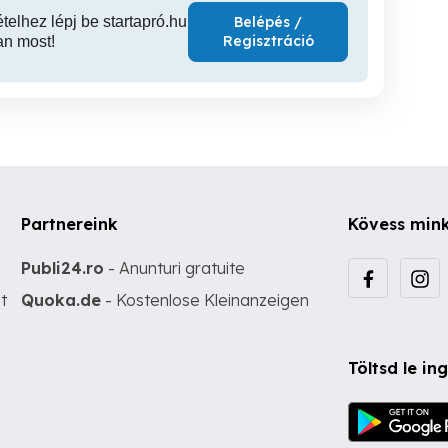
ételhez lépj be startapró.hu
Belépés /
Regisztráció
an most!
Partnereink
Kövess min
Publi24.ro
- Anunturi gratuite
t
Quoka.de
- Kostenlose Kleinanzeigen
Töltsd le i