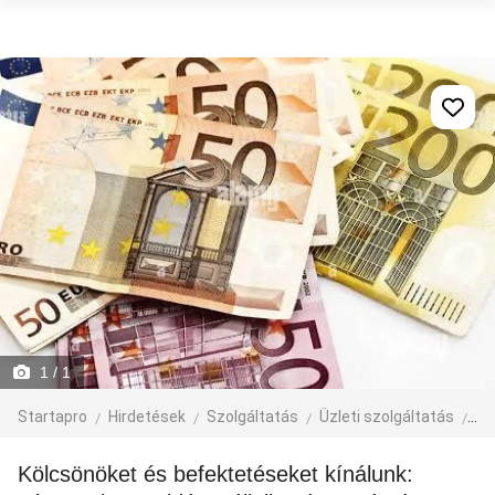
1
/ 1
Startapro
Hirdetések
Szolgáltatás
Üzleti szolgáltatás
eg
Kölcsönöket és befektetéseket kínálunk: