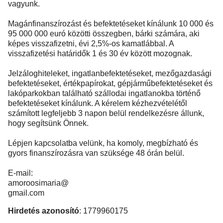
vagyunk.
Magánfinanszírozást és befektetéseket kínálunk 10 000 és
95 000 000 euró közötti összegben, bárki számára, aki
képes visszafizetni, évi 2,5%-os kamatlábbal. A
visszafizetési határidők 1 és 30 év között mozognak.
Jelzáloghiteleket, ingatlanbefektetéseket, mezőgazdasági
befektetéseket, értékpapírokat, gépjárműbefektetéseket és
lakóparkokban található szállodai ingatlanokba történő
befektetéseket kínálunk. A kérelem kézhezvételétől
számított legfeljebb 3 napon belül rendelkezésre állunk,
hogy segítsünk Önnek.
Lépjen kapcsolatba velünk, ha komoly, megbízható és
gyors finanszírozásra van szüksége 48 órán belül.
E-mail:
amoroosimaria@
gmail.com
Hirdetés azonosító
: 1779960175