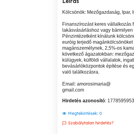
Leírás
Kölcsönök: Mezőgazdaság, Ipar, I
Finanszírozást keres vállalkozás 
lakásvásárláshoz vagy bármilyen 
Pénzintézetként kínálunk kölcsön
euróig terjedő magánkölcsönöket 
magánszemélynek, 2,5%-os kamatl
következő ágazatokban: mezőgazda
külügyek, külföldi vállalatok, inga
bevásárlóközpontok építése és eg
való találkozásra.
Email: amorosimaria@
gmail.com
Hirdetés azonosító
: 177859595
Megtekintések:
0
Szabálytalan hirdetés?