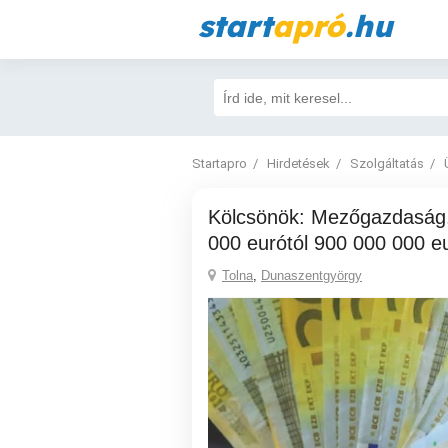
start
apró
.hu
Startapro
Hirdetések
Szolgáltatás
Kölcsönök: Mezőgazdaság, Ipar, Ingatlan 10
000 eurótól 900 000 000 e
Tolna
,
Dunaszentgyörgy