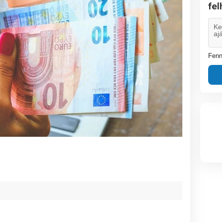
fe
Fenn