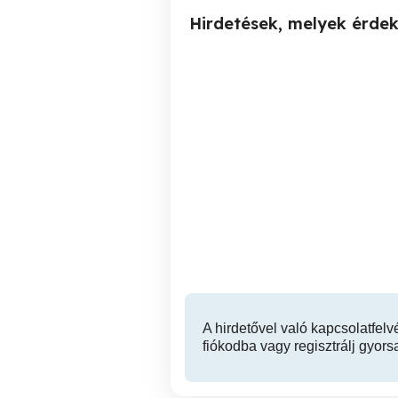
Hirdetések, melyek érde
Divat cégek, gyártók és
Varrodá
varrodai bérmunkákat
vállaló vállalkozások
figyelmébe ajánlom.
Bonyhád
A hirdetővel való kapcsolatfelv
fiókodba vagy regisztrálj gyors