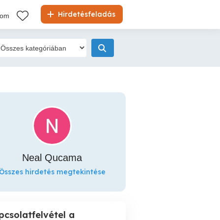
Hirdetésfeladás
kom
Neal Qucama
Összes hirdetés megtekintése
pcsolatfelvétel a