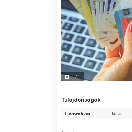
1
/ 1
Tulajdonságok
Hirdetés típus
keres