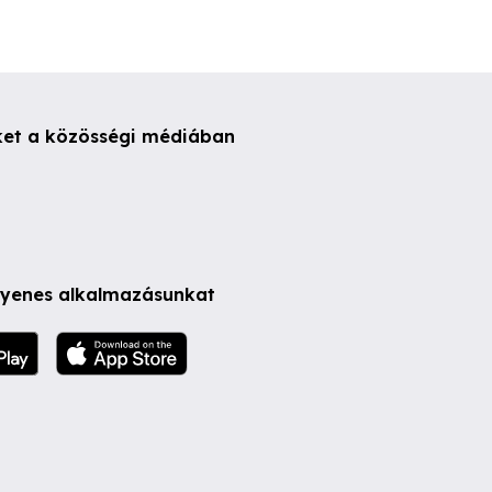
ket a közösségi médiában
ngyenes alkalmazásunkat