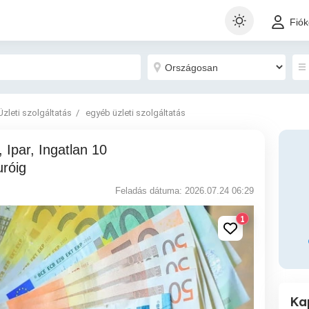
Fió
Üzleti szolgáltatás
egyéb üzleti szolgáltatás
uróig
Feladás dátuma: 2026.07.24 06:29
1
Ka