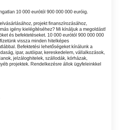
ngatlan 10 000 eurótól 900 000 000 euróig.
felvásárlásához, projekt finanszírozásához,
más igény kielégítéséhez? Mi kínáljuk a megoldást!
öket és befektetéseket. 10 000 eurótól 900 000 000
fizetünk vissza minden hitelképes
ábbal. Befektetési lehetőségeket kínálunk a
ság, ipar, autóipar, kereskedelem, vállalkozások,
tlanok, jelzáloghitelek, szállodák, kórházak,
yéb projektek. Rendelkezésre állok ügyfeleinkkel
3