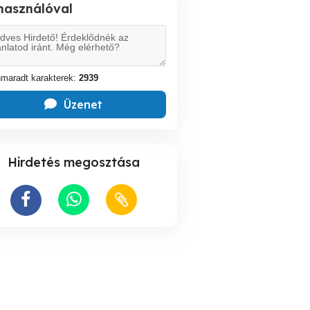
lhasználóval
maradt karakterek:
2939
Üzenet
Hirdetés megosztása