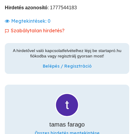
Hirdetés azonosító
: 1777544183
Megtekintések:
0
Szabálytalan hirdetés?
A hirdetővel való kapcsolatfelvételhez lépj be startapró.hu
fiókodba vagy regisztrálj gyorsan most!
Belépés / Regisztráció
tamas farago
Összes hirdetés megtekintése