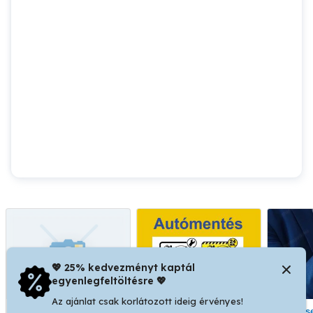
💖 25% kedvezményt kaptál
egyenlegfeltöltésre 💖
Az ajánlat csak korlátozott ideig érvényes!
Szállitás hűtött áru
Autómentés
Duguláselhárítás,Vízszerelés